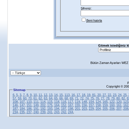
Şifreniz:
Beni hatırla
Gitmek istediğiniz k
Bütün Zaman Ayarları WEZ +
P
Copyright © 200
Sitemap
6
,
5
,
3
,
7
,
8
,
9
,
10
,
11
,
12
,
13
,
14
,
15
,
113
,
16
,
17
,
18
,
19
,
81
,
20
,
27
,
22
,
23
,
24
,
25
,
57
,
59
,
60
,
70
,
61
,
62
,
63
,
64
,
65
,
66
,
68
,
69
,
71
,
72
,
74
,
75
,
76
,
77
,
78
,
79
,
80
,
82
,
8
108
,
107
,
110
,
111
,
114
,
115
,
118
,
116
,
117
,
119
,
148
,
154
,
124
,
165
,
122
,
120
,
123
146
,
147
,
151
,
149
,
202
,
175
,
164
,
152
,
167
,
155
,
156
,
157
,
158
,
159
,
160
,
161
,
162
187
,
184
,
186
,
191
,
192
,
193
,
194
,
197
,
198
,
201
,
203
,
229
,
204
,
205
,
206
,
207
,
208
234
,
235
,
237
,
240
,
239
,
241
,
243
,
242
,
244
,