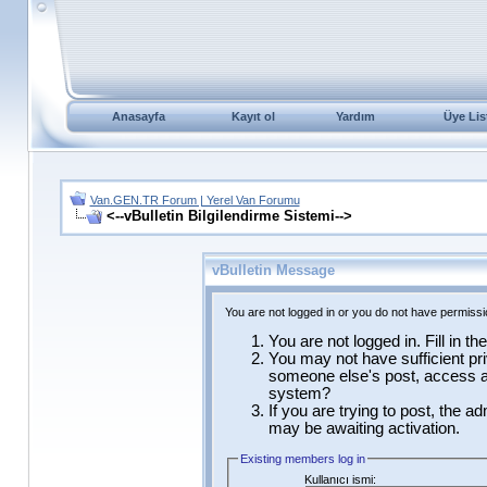
Anasayfa
Kayıt ol
Yardım
Üye Lis
Van.GEN.TR Forum | Yerel Van Forumu
<--vBulletin Bilgilendirme Sistemi-->
vBulletin Message
You are not logged in or you do not have permissi
You are not logged in. Fill in t
You may not have sufficient pri
someone else's post, access ad
system?
If you are trying to post, the a
may be awaiting activation.
Existing members log in
Kullanıcı ismi: