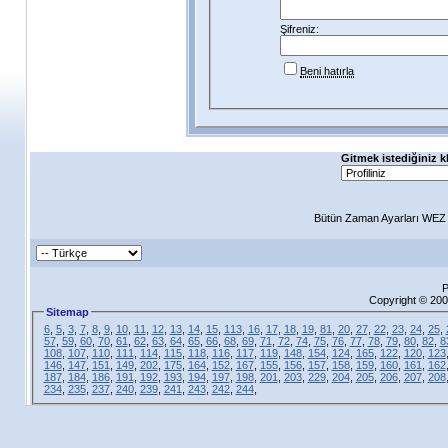
Şifreniz:
Beni hatırla
Gitmek istediğiniz k
Bütün Zaman Ayarları WEZ +
P
Copyright © 200
Sitemap
6
,
5
,
3
,
7
,
8
,
9
,
10
,
11
,
12
,
13
,
14
,
15
,
113
,
16
,
17
,
18
,
19
,
81
,
20
,
27
,
22
,
23
,
24
,
25
,
57
,
59
,
60
,
70
,
61
,
62
,
63
,
64
,
65
,
66
,
68
,
69
,
71
,
72
,
74
,
75
,
76
,
77
,
78
,
79
,
80
,
82
,
8
108
,
107
,
110
,
111
,
114
,
115
,
118
,
116
,
117
,
119
,
148
,
154
,
124
,
165
,
122
,
120
,
123
146
,
147
,
151
,
149
,
202
,
175
,
164
,
152
,
167
,
155
,
156
,
157
,
158
,
159
,
160
,
161
,
162
187
,
184
,
186
,
191
,
192
,
193
,
194
,
197
,
198
,
201
,
203
,
229
,
204
,
205
,
206
,
207
,
208
234
,
235
,
237
,
240
,
239
,
241
,
243
,
242
,
244
,