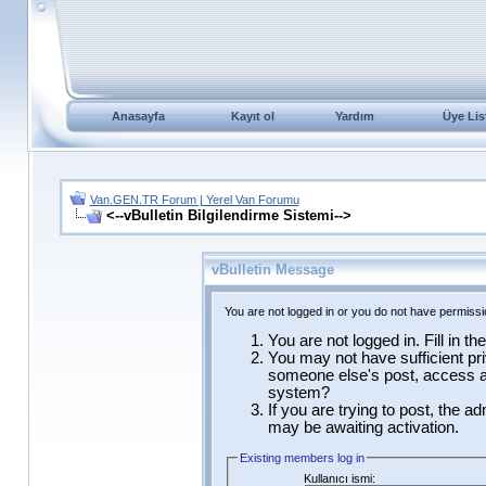
Anasayfa
Kayıt ol
Yardım
Üye Lis
Van.GEN.TR Forum | Yerel Van Forumu
<--vBulletin Bilgilendirme Sistemi-->
vBulletin Message
You are not logged in or you do not have permissi
You are not logged in. Fill in t
You may not have sufficient pri
someone else's post, access ad
system?
If you are trying to post, the a
may be awaiting activation.
Existing members log in
Kullanıcı ismi: