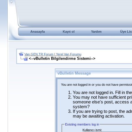
Anasayfa
Kayıt ol
Yardım
Üye Lis
Van.GEN.TR Forum | Yerel Van Forumu
<--vBulletin Bilgilendirme Sistemi-->
vBulletin Message
You are not logged in or you do not have permissi
You are not logged in. Fill in t
You may not have sufficient pri
someone else's post, access ad
system?
If you are trying to post, the a
may be awaiting activation.
Existing members log in
Kullanıcı ismi: