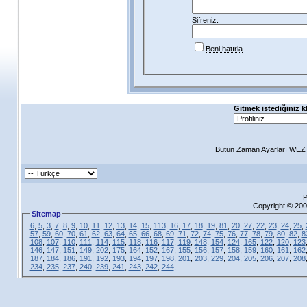
Şifreniz:
Beni hatırla
Gitmek istediğiniz k
Bütün Zaman Ayarları WEZ +
P
Copyright © 200
Sitemap
6
,
5
,
3
,
7
,
8
,
9
,
10
,
11
,
12
,
13
,
14
,
15
,
113
,
16
,
17
,
18
,
19
,
81
,
20
,
27
,
22
,
23
,
24
,
25
,
57
,
59
,
60
,
70
,
61
,
62
,
63
,
64
,
65
,
66
,
68
,
69
,
71
,
72
,
74
,
75
,
76
,
77
,
78
,
79
,
80
,
82
,
8
108
,
107
,
110
,
111
,
114
,
115
,
118
,
116
,
117
,
119
,
148
,
154
,
124
,
165
,
122
,
120
,
123
146
,
147
,
151
,
149
,
202
,
175
,
164
,
152
,
167
,
155
,
156
,
157
,
158
,
159
,
160
,
161
,
162
187
,
184
,
186
,
191
,
192
,
193
,
194
,
197
,
198
,
201
,
203
,
229
,
204
,
205
,
206
,
207
,
208
234
,
235
,
237
,
240
,
239
,
241
,
243
,
242
,
244
,