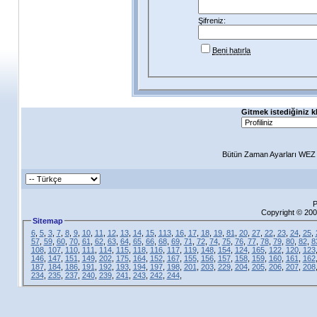
Şifreniz:
Beni hatırla
Gitmek istediğiniz k
Bütün Zaman Ayarları WEZ +
P
Copyright © 200
Sitemap
6
,
5
,
3
,
7
,
8
,
9
,
10
,
11
,
12
,
13
,
14
,
15
,
113
,
16
,
17
,
18
,
19
,
81
,
20
,
27
,
22
,
23
,
24
,
25
,
57
,
59
,
60
,
70
,
61
,
62
,
63
,
64
,
65
,
66
,
68
,
69
,
71
,
72
,
74
,
75
,
76
,
77
,
78
,
79
,
80
,
82
,
8
108
,
107
,
110
,
111
,
114
,
115
,
118
,
116
,
117
,
119
,
148
,
154
,
124
,
165
,
122
,
120
,
123
146
,
147
,
151
,
149
,
202
,
175
,
164
,
152
,
167
,
155
,
156
,
157
,
158
,
159
,
160
,
161
,
162
187
,
184
,
186
,
191
,
192
,
193
,
194
,
197
,
198
,
201
,
203
,
229
,
204
,
205
,
206
,
207
,
208
234
,
235
,
237
,
240
,
239
,
241
,
243
,
242
,
244
,