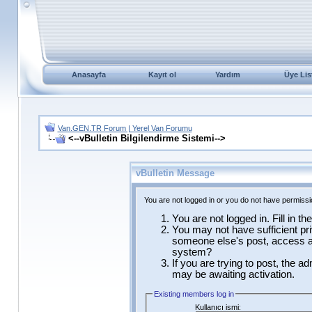
Anasayfa
Kayıt ol
Yardım
Üye Lis
Van.GEN.TR Forum | Yerel Van Forumu
<--vBulletin Bilgilendirme Sistemi-->
vBulletin Message
You are not logged in or you do not have permissi
You are not logged in. Fill in t
You may not have sufficient pri
someone else's post, access ad
system?
If you are trying to post, the a
may be awaiting activation.
Existing members log in
Kullanıcı ismi: