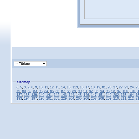
Sitemap
6
,
5
,
3
,
7
,
8
,
9
,
10
,
11
,
12
,
13
,
14
,
15
,
113
,
16
,
17
,
18
,
19
,
81
,
20
,
27
,
22
,
23
,
24
,
2
79
,
80
,
82
,
83
,
96
,
84
,
85
,
86
,
87
,
88
,
89
,
90
,
91
,
92
,
93
,
94
,
95
,
98
,
97
,
100
,
101
,
137
,
138
,
139
,
140
,
141
,
142
,
143
,
144
,
145
,
146
,
147
,
151
,
149
,
202
,
175
,
164
,
1
193
,
194
,
197
,
198
,
201
,
203
,
229
,
204
,
205
,
206
,
207
,
208
,
209
,
210
,
211
,
212
,
2