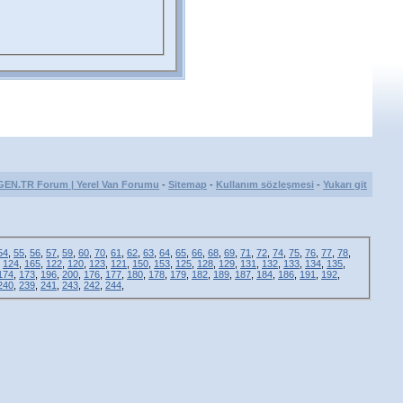
GEN.TR Forum | Yerel Van Forumu
-
Sitemap
-
Kullanım sözleşmesi
-
Yukarı git
54
,
55
,
56
,
57
,
59
,
60
,
70
,
61
,
62
,
63
,
64
,
65
,
66
,
68
,
69
,
71
,
72
,
74
,
75
,
76
,
77
,
78
,
,
124
,
165
,
122
,
120
,
123
,
121
,
150
,
153
,
125
,
128
,
129
,
131
,
132
,
133
,
134
,
135
,
174
,
173
,
196
,
200
,
176
,
177
,
180
,
178
,
179
,
182
,
189
,
187
,
184
,
186
,
191
,
192
,
240
,
239
,
241
,
243
,
242
,
244
,