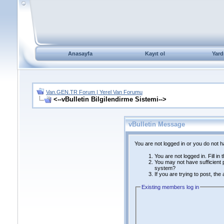
Anasayfa
Kayıt ol
Yard
Van.GEN.TR Forum | Yerel Van Forumu
<--vBulletin Bilgilendirme Sistemi-->
vBulletin Message
You are not logged in or you do not 
You are not logged in. Fill in
You may not have sufficient p
system?
If you are trying to post, th
Existing members log in