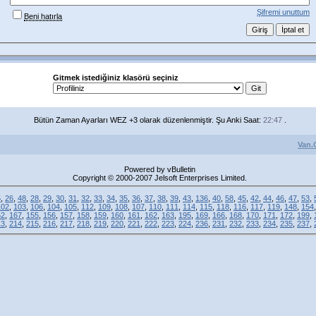
Şifremi unuttum
Beni hatırla
Gitmek istediğiniz klasörü seçiniz
Bütün Zaman Ayarları WEZ +3 olarak düzenlenmiştir. Şu Anki Saat:
22:47
.
Van.
Powered by vBulletin
Copyright © 2000-2007 Jelsoft Enterprises Limited.
5
,
26
,
48
,
28
,
29
,
30
,
31
,
32
,
33
,
34
,
35
,
36
,
37
,
38
,
39
,
43
,
136
,
40
,
58
,
45
,
42
,
44
,
46
,
47
,
53
,
102
,
103
,
106
,
104
,
105
,
112
,
109
,
108
,
107
,
110
,
111
,
114
,
115
,
118
,
116
,
117
,
119
,
148
,
154
52
,
167
,
155
,
156
,
157
,
158
,
159
,
160
,
161
,
162
,
163
,
195
,
169
,
166
,
168
,
170
,
171
,
172
,
199
,
13
,
214
,
215
,
216
,
217
,
218
,
219
,
220
,
221
,
222
,
223
,
224
,
236
,
231
,
232
,
233
,
234
,
235
,
237
,