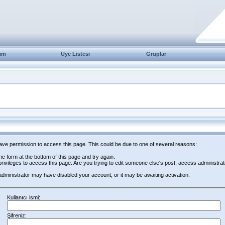
ım
Üye Listesi
Gruplar
have permission to access this page. This could be due to one of several reasons:
 the form at the bottom of this page and try again.
rivileges to access this page. Are you trying to edit someone else's post, access administrat
e administrator may have disabled your account, or it may be awaiting activation.
Kullanıcı ismi:
Şifreniz: