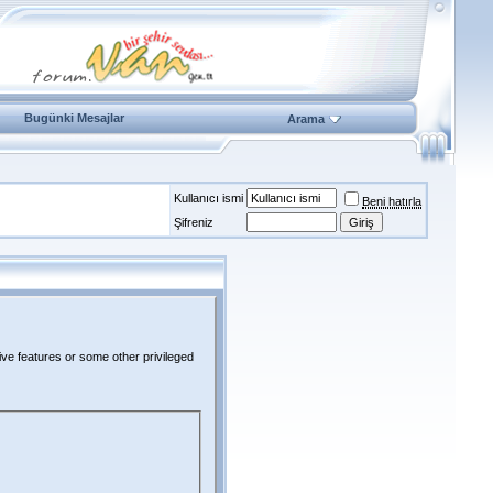
Bugünki Mesajlar
Arama
Kullanıcı ismi
Beni hatırla
Şifreniz
ive features or some other privileged