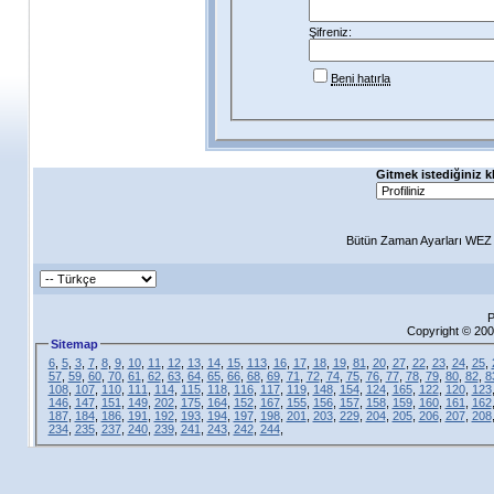
Şifreniz:
Beni hatırla
Gitmek istediğiniz k
Bütün Zaman Ayarları WEZ +
P
Copyright © 200
Sitemap
6
,
5
,
3
,
7
,
8
,
9
,
10
,
11
,
12
,
13
,
14
,
15
,
113
,
16
,
17
,
18
,
19
,
81
,
20
,
27
,
22
,
23
,
24
,
25
,
57
,
59
,
60
,
70
,
61
,
62
,
63
,
64
,
65
,
66
,
68
,
69
,
71
,
72
,
74
,
75
,
76
,
77
,
78
,
79
,
80
,
82
,
8
108
,
107
,
110
,
111
,
114
,
115
,
118
,
116
,
117
,
119
,
148
,
154
,
124
,
165
,
122
,
120
,
123
146
,
147
,
151
,
149
,
202
,
175
,
164
,
152
,
167
,
155
,
156
,
157
,
158
,
159
,
160
,
161
,
162
187
,
184
,
186
,
191
,
192
,
193
,
194
,
197
,
198
,
201
,
203
,
229
,
204
,
205
,
206
,
207
,
208
234
,
235
,
237
,
240
,
239
,
241
,
243
,
242
,
244
,