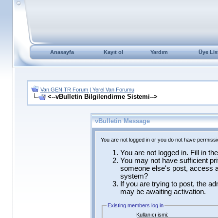
Anasayfa
Kayıt ol
Yardım
Üye Lis
Van.GEN.TR Forum | Yerel Van Forumu
<--vBulletin Bilgilendirme Sistemi-->
vBulletin Message
You are not logged in or you do not have permissi
You are not logged in. Fill in t
You may not have sufficient pri
someone else's post, access ad
system?
If you are trying to post, the a
may be awaiting activation.
Existing members log in
Kullanıcı ismi: