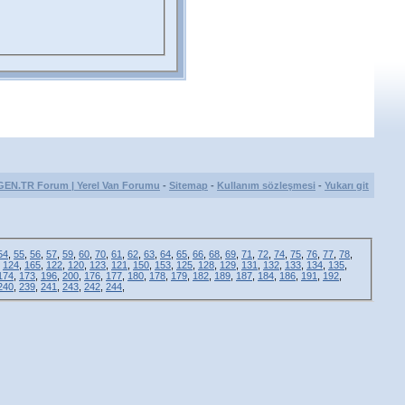
GEN.TR Forum | Yerel Van Forumu
-
Sitemap
-
Kullanım sözleşmesi
-
Yukarı git
54
,
55
,
56
,
57
,
59
,
60
,
70
,
61
,
62
,
63
,
64
,
65
,
66
,
68
,
69
,
71
,
72
,
74
,
75
,
76
,
77
,
78
,
,
124
,
165
,
122
,
120
,
123
,
121
,
150
,
153
,
125
,
128
,
129
,
131
,
132
,
133
,
134
,
135
,
174
,
173
,
196
,
200
,
176
,
177
,
180
,
178
,
179
,
182
,
189
,
187
,
184
,
186
,
191
,
192
,
240
,
239
,
241
,
243
,
242
,
244
,