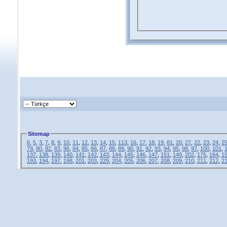
Sitemap
6
,
5
,
3
,
7
,
8
,
9
,
10
,
11
,
12
,
13
,
14
,
15
,
113
,
16
,
17
,
18
,
19
,
81
,
20
,
27
,
22
,
23
,
24
,
2
79
,
80
,
82
,
83
,
96
,
84
,
85
,
86
,
87
,
88
,
89
,
90
,
91
,
92
,
93
,
94
,
95
,
98
,
97
,
100
,
101
,
137
,
138
,
139
,
140
,
141
,
142
,
143
,
144
,
145
,
146
,
147
,
151
,
149
,
202
,
175
,
164
,
1
193
,
194
,
197
,
198
,
201
,
203
,
229
,
204
,
205
,
206
,
207
,
208
,
209
,
210
,
211
,
212
,
2