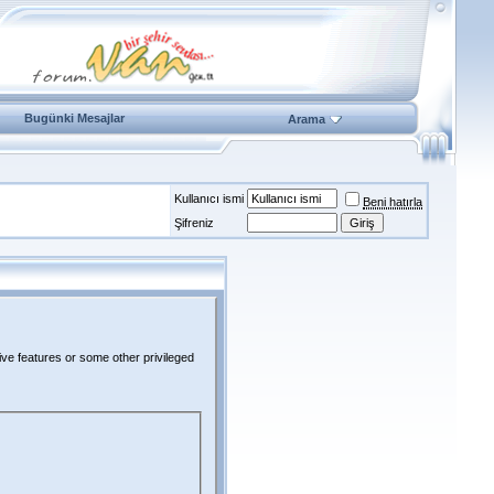
Bugünki Mesajlar
Arama
Kullanıcı ismi
Beni hatırla
Şifreniz
ive features or some other privileged