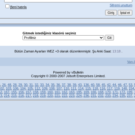
Şifremi unuttum
Beni hatırla
Gitmek istediğiniz klasörü seçiniz
Bütün Zaman Ayarları WEZ +3 olarak düzenlenmiştir. Şu Anki Saat:
13:18
.
Van.
Powered by vBulletin
Copyright © 2000-2007 Jelsoft Enterprises Limited.
5
,
26
,
48
,
28
,
29
,
30
,
31
,
32
,
33
,
34
,
35
,
36
,
37
,
38
,
39
,
43
,
136
,
40
,
58
,
45
,
42
,
44
,
46
,
47
,
53
,
102
,
103
,
106
,
104
,
105
,
112
,
109
,
108
,
107
,
110
,
111
,
114
,
115
,
118
,
116
,
117
,
119
,
148
,
154
52
,
167
,
155
,
156
,
157
,
158
,
159
,
160
,
161
,
162
,
163
,
195
,
169
,
166
,
168
,
170
,
171
,
172
,
199
,
13
,
214
,
215
,
216
,
217
,
218
,
219
,
220
,
221
,
222
,
223
,
224
,
236
,
231
,
232
,
233
,
234
,
235
,
237
,