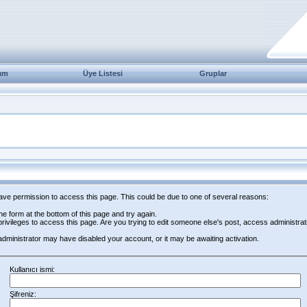
ım
Üye Listesi
Gruplar
have permission to access this page. This could be due to one of several reasons:
 the form at the bottom of this page and try again.
rivileges to access this page. Are you trying to edit someone else's post, access administrat
e administrator may have disabled your account, or it may be awaiting activation.
Kullanıcı ismi:
Şifreniz: