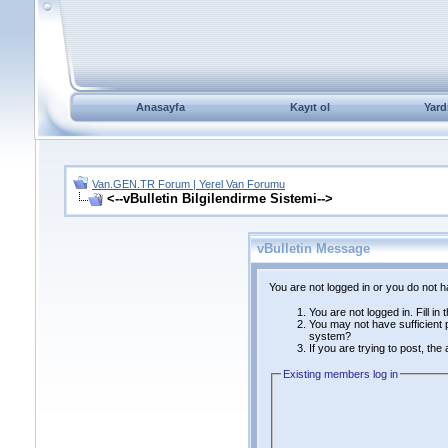
Anasayfa
Kayıt ol
Yard
Van.GEN.TR Forum | Yerel Van Forumu
<--vBulletin Bilgilendirme Sistemi-->
vBulletin Message
You are not logged in or you do not 
You are not logged in. Fill in
You may not have sufficient p
system?
If you are trying to post, th
Existing members log in