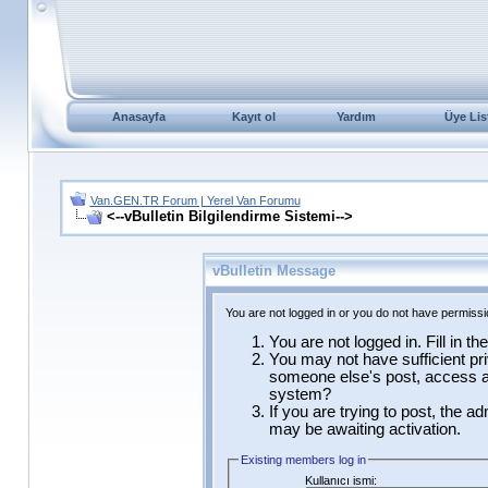
Anasayfa
Kayıt ol
Yardım
Üye Lis
Van.GEN.TR Forum | Yerel Van Forumu
<--vBulletin Bilgilendirme Sistemi-->
vBulletin Message
You are not logged in or you do not have permissi
You are not logged in. Fill in t
You may not have sufficient pri
someone else's post, access ad
system?
If you are trying to post, the a
may be awaiting activation.
Existing members log in
Kullanıcı ismi: