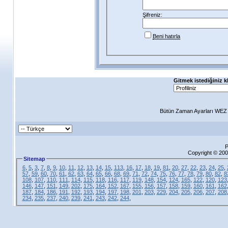
Şifreniz:
Beni hatırla
Gitmek istediğiniz k
Bütün Zaman Ayarları WEZ +
P
Copyright © 200
Sitemap
6
,
5
,
3
,
7
,
8
,
9
,
10
,
11
,
12
,
13
,
14
,
15
,
113
,
16
,
17
,
18
,
19
,
81
,
20
,
27
,
22
,
23
,
24
,
25
,
57
,
59
,
60
,
70
,
61
,
62
,
63
,
64
,
65
,
66
,
68
,
69
,
71
,
72
,
74
,
75
,
76
,
77
,
78
,
79
,
80
,
82
,
8
108
,
107
,
110
,
111
,
114
,
115
,
118
,
116
,
117
,
119
,
148
,
154
,
124
,
165
,
122
,
120
,
123
146
,
147
,
151
,
149
,
202
,
175
,
164
,
152
,
167
,
155
,
156
,
157
,
158
,
159
,
160
,
161
,
162
187
,
184
,
186
,
191
,
192
,
193
,
194
,
197
,
198
,
201
,
203
,
229
,
204
,
205
,
206
,
207
,
208
234
,
235
,
237
,
240
,
239
,
241
,
243
,
242
,
244
,