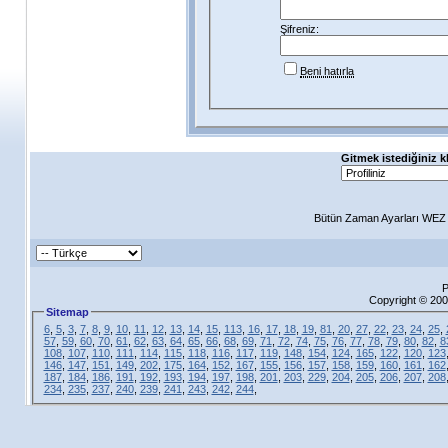
Şifreniz:
Beni hatırla
Gitmek istediğiniz k
Bütün Zaman Ayarları WEZ +
P
Copyright © 200
Sitemap
6
,
5
,
3
,
7
,
8
,
9
,
10
,
11
,
12
,
13
,
14
,
15
,
113
,
16
,
17
,
18
,
19
,
81
,
20
,
27
,
22
,
23
,
24
,
25
,
57
,
59
,
60
,
70
,
61
,
62
,
63
,
64
,
65
,
66
,
68
,
69
,
71
,
72
,
74
,
75
,
76
,
77
,
78
,
79
,
80
,
82
,
8
108
,
107
,
110
,
111
,
114
,
115
,
118
,
116
,
117
,
119
,
148
,
154
,
124
,
165
,
122
,
120
,
123
146
,
147
,
151
,
149
,
202
,
175
,
164
,
152
,
167
,
155
,
156
,
157
,
158
,
159
,
160
,
161
,
162
187
,
184
,
186
,
191
,
192
,
193
,
194
,
197
,
198
,
201
,
203
,
229
,
204
,
205
,
206
,
207
,
208
234
,
235
,
237
,
240
,
239
,
241
,
243
,
242
,
244
,