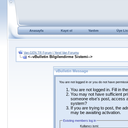
Anasayfa
Kayıt ol
Yardım
Üye Lis
Van.GEN.TR Forum | Yerel Van Forumu
<--vBulletin Bilgilendirme Sistemi-->
vBulletin Message
You are not logged in or you do not have permissi
You are not logged in. Fill in t
You may not have sufficient pri
someone else's post, access ad
system?
If you are trying to post, the a
may be awaiting activation.
Existing members log in
Kullanıcı ismi: