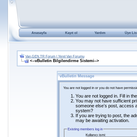
Anasayfa
Kayıt ol
Yardım
Üye Lis
Van.GEN.TR Forum | Yerel Van Forumu
<--vBulletin Bilgilendirme Sistemi-->
vBulletin Message
You are not logged in or you do not have permissi
You are not logged in. Fill in t
You may not have sufficient pri
someone else's post, access ad
system?
If you are trying to post, the a
may be awaiting activation.
Existing members log in
Kullanıcı ismi: