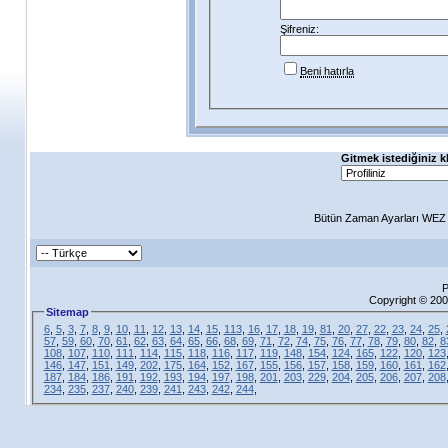
Şifreniz:
Beni hatırla
Gitmek istediğiniz k
Bütün Zaman Ayarları WEZ +
P
Copyright © 200
Sitemap
6
,
5
,
3
,
7
,
8
,
9
,
10
,
11
,
12
,
13
,
14
,
15
,
113
,
16
,
17
,
18
,
19
,
81
,
20
,
27
,
22
,
23
,
24
,
25
,
57
,
59
,
60
,
70
,
61
,
62
,
63
,
64
,
65
,
66
,
68
,
69
,
71
,
72
,
74
,
75
,
76
,
77
,
78
,
79
,
80
,
82
,
8
108
,
107
,
110
,
111
,
114
,
115
,
118
,
116
,
117
,
119
,
148
,
154
,
124
,
165
,
122
,
120
,
123
146
,
147
,
151
,
149
,
202
,
175
,
164
,
152
,
167
,
155
,
156
,
157
,
158
,
159
,
160
,
161
,
162
187
,
184
,
186
,
191
,
192
,
193
,
194
,
197
,
198
,
201
,
203
,
229
,
204
,
205
,
206
,
207
,
208
234
,
235
,
237
,
240
,
239
,
241
,
243
,
242
,
244
,