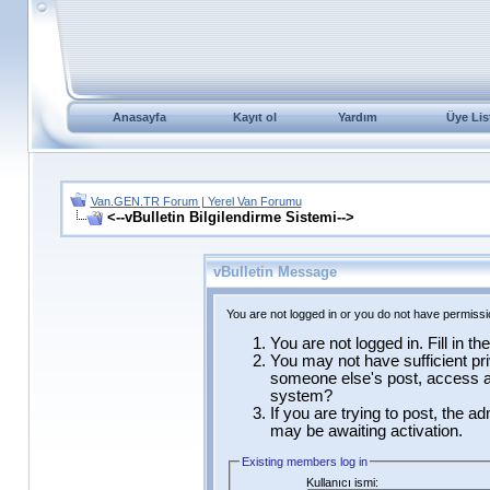
Anasayfa
Kayıt ol
Yardım
Üye Lis
Van.GEN.TR Forum | Yerel Van Forumu
<--vBulletin Bilgilendirme Sistemi-->
vBulletin Message
You are not logged in or you do not have permissi
You are not logged in. Fill in t
You may not have sufficient pri
someone else's post, access ad
system?
If you are trying to post, the a
may be awaiting activation.
Existing members log in
Kullanıcı ismi: