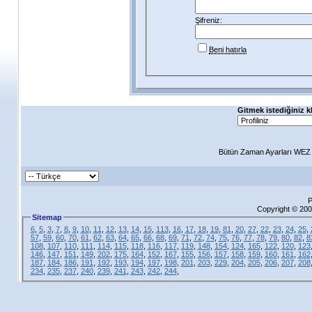
Şifreniz:
Beni hatırla
Gitmek istediğiniz k
Bütün Zaman Ayarları WEZ +
P
Copyright © 200
Sitemap
6
,
5
,
3
,
7
,
8
,
9
,
10
,
11
,
12
,
13
,
14
,
15
,
113
,
16
,
17
,
18
,
19
,
81
,
20
,
27
,
22
,
23
,
24
,
25
,
57
,
59
,
60
,
70
,
61
,
62
,
63
,
64
,
65
,
66
,
68
,
69
,
71
,
72
,
74
,
75
,
76
,
77
,
78
,
79
,
80
,
82
,
8
108
,
107
,
110
,
111
,
114
,
115
,
118
,
116
,
117
,
119
,
148
,
154
,
124
,
165
,
122
,
120
,
123
146
,
147
,
151
,
149
,
202
,
175
,
164
,
152
,
167
,
155
,
156
,
157
,
158
,
159
,
160
,
161
,
162
187
,
184
,
186
,
191
,
192
,
193
,
194
,
197
,
198
,
201
,
203
,
229
,
204
,
205
,
206
,
207
,
208
234
,
235
,
237
,
240
,
239
,
241
,
243
,
242
,
244
,