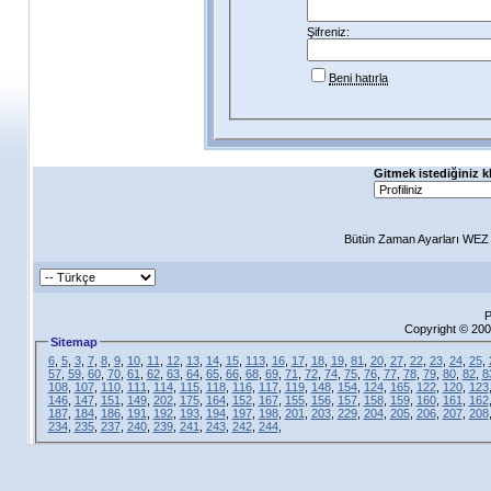
Şifreniz:
Beni hatırla
Gitmek istediğiniz k
Bütün Zaman Ayarları WEZ +
P
Copyright © 200
Sitemap
6
,
5
,
3
,
7
,
8
,
9
,
10
,
11
,
12
,
13
,
14
,
15
,
113
,
16
,
17
,
18
,
19
,
81
,
20
,
27
,
22
,
23
,
24
,
25
,
57
,
59
,
60
,
70
,
61
,
62
,
63
,
64
,
65
,
66
,
68
,
69
,
71
,
72
,
74
,
75
,
76
,
77
,
78
,
79
,
80
,
82
,
8
108
,
107
,
110
,
111
,
114
,
115
,
118
,
116
,
117
,
119
,
148
,
154
,
124
,
165
,
122
,
120
,
123
146
,
147
,
151
,
149
,
202
,
175
,
164
,
152
,
167
,
155
,
156
,
157
,
158
,
159
,
160
,
161
,
162
187
,
184
,
186
,
191
,
192
,
193
,
194
,
197
,
198
,
201
,
203
,
229
,
204
,
205
,
206
,
207
,
208
234
,
235
,
237
,
240
,
239
,
241
,
243
,
242
,
244
,