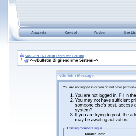
Anasayfa
Kayıt ol
Yardım
Üye Lis
Van.GEN.TR Forum | Yerel Van Forumu
<--vBulletin Bilgilendirme Sistemi-->
vBulletin Message
You are not logged in or you do not have permissi
You are not logged in. Fill in t
You may not have sufficient pri
someone else's post, access ad
system?
If you are trying to post, the a
may be awaiting activation.
Existing members log in
Kullanıcı ismi: