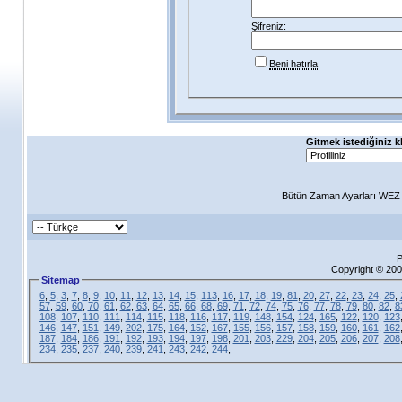
Şifreniz:
Beni hatırla
Gitmek istediğiniz k
Bütün Zaman Ayarları WEZ +
P
Copyright © 200
Sitemap
6
,
5
,
3
,
7
,
8
,
9
,
10
,
11
,
12
,
13
,
14
,
15
,
113
,
16
,
17
,
18
,
19
,
81
,
20
,
27
,
22
,
23
,
24
,
25
,
57
,
59
,
60
,
70
,
61
,
62
,
63
,
64
,
65
,
66
,
68
,
69
,
71
,
72
,
74
,
75
,
76
,
77
,
78
,
79
,
80
,
82
,
8
108
,
107
,
110
,
111
,
114
,
115
,
118
,
116
,
117
,
119
,
148
,
154
,
124
,
165
,
122
,
120
,
123
146
,
147
,
151
,
149
,
202
,
175
,
164
,
152
,
167
,
155
,
156
,
157
,
158
,
159
,
160
,
161
,
162
187
,
184
,
186
,
191
,
192
,
193
,
194
,
197
,
198
,
201
,
203
,
229
,
204
,
205
,
206
,
207
,
208
234
,
235
,
237
,
240
,
239
,
241
,
243
,
242
,
244
,