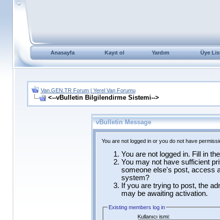
Anasayfa
Kayıt ol
Yardım
Üye Lis
Van.GEN.TR Forum | Yerel Van Forumu
<--vBulletin Bilgilendirme Sistemi-->
vBulletin Message
You are not logged in or you do not have permissi
You are not logged in. Fill in t
You may not have sufficient pri
someone else's post, access ad
system?
If you are trying to post, the a
may be awaiting activation.
Existing members log in
Kullanıcı ismi: