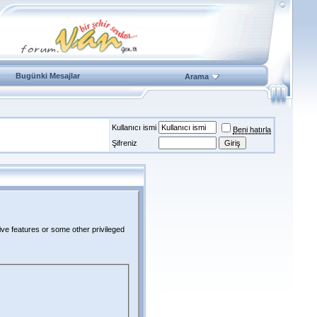
Bugünki Mesajlar
Arama
Kullanıcı ismi
Beni hatırla
Şifreniz
ive features or some other privileged