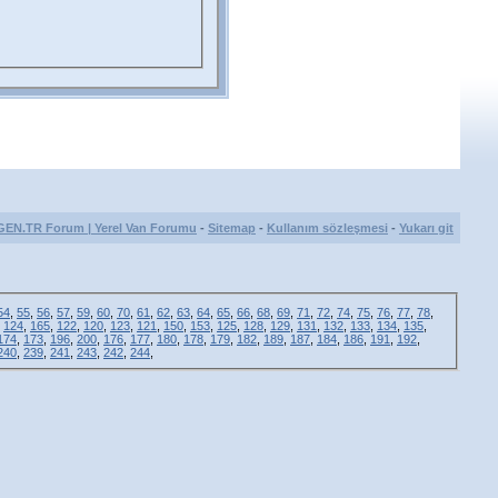
GEN.TR Forum | Yerel Van Forumu
-
Sitemap
-
Kullanım sözleşmesi
-
Yukarı git
54
,
55
,
56
,
57
,
59
,
60
,
70
,
61
,
62
,
63
,
64
,
65
,
66
,
68
,
69
,
71
,
72
,
74
,
75
,
76
,
77
,
78
,
,
124
,
165
,
122
,
120
,
123
,
121
,
150
,
153
,
125
,
128
,
129
,
131
,
132
,
133
,
134
,
135
,
174
,
173
,
196
,
200
,
176
,
177
,
180
,
178
,
179
,
182
,
189
,
187
,
184
,
186
,
191
,
192
,
240
,
239
,
241
,
243
,
242
,
244
,