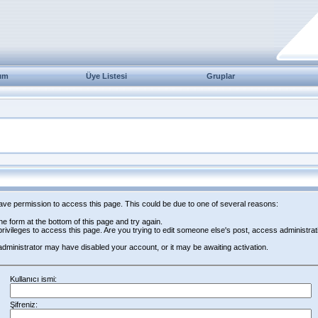
ım
Üye Listesi
Gruplar
have permission to access this page. This could be due to one of several reasons:
 the form at the bottom of this page and try again.
rivileges to access this page. Are you trying to edit someone else's post, access administrat
e administrator may have disabled your account, or it may be awaiting activation.
Kullanıcı ismi:
Şifreniz: