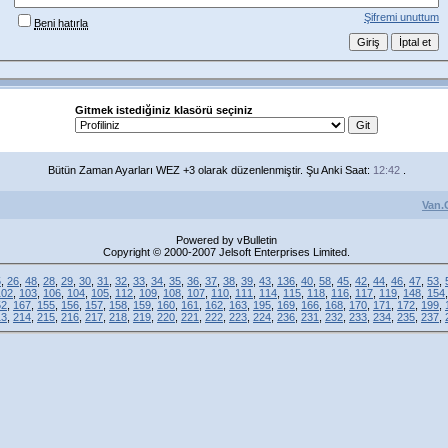
Şifremi unuttum
Beni hatırla
Gitmek istediğiniz klasörü seçiniz
Bütün Zaman Ayarları WEZ +3 olarak düzenlenmiştir. Şu Anki Saat:
12:42
.
Van.
Powered by vBulletin
Copyright © 2000-2007 Jelsoft Enterprises Limited.
5
,
26
,
48
,
28
,
29
,
30
,
31
,
32
,
33
,
34
,
35
,
36
,
37
,
38
,
39
,
43
,
136
,
40
,
58
,
45
,
42
,
44
,
46
,
47
,
53
,
102
,
103
,
106
,
104
,
105
,
112
,
109
,
108
,
107
,
110
,
111
,
114
,
115
,
118
,
116
,
117
,
119
,
148
,
154
52
,
167
,
155
,
156
,
157
,
158
,
159
,
160
,
161
,
162
,
163
,
195
,
169
,
166
,
168
,
170
,
171
,
172
,
199
,
13
,
214
,
215
,
216
,
217
,
218
,
219
,
220
,
221
,
222
,
223
,
224
,
236
,
231
,
232
,
233
,
234
,
235
,
237
,