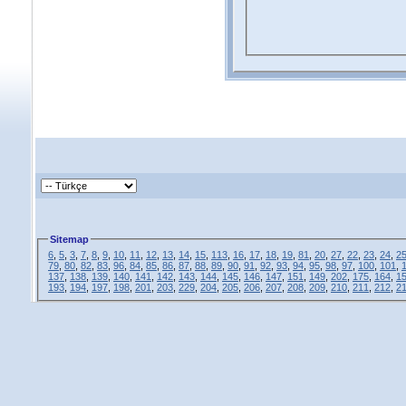
Sitemap
6
,
5
,
3
,
7
,
8
,
9
,
10
,
11
,
12
,
13
,
14
,
15
,
113
,
16
,
17
,
18
,
19
,
81
,
20
,
27
,
22
,
23
,
24
,
2
79
,
80
,
82
,
83
,
96
,
84
,
85
,
86
,
87
,
88
,
89
,
90
,
91
,
92
,
93
,
94
,
95
,
98
,
97
,
100
,
101
,
137
,
138
,
139
,
140
,
141
,
142
,
143
,
144
,
145
,
146
,
147
,
151
,
149
,
202
,
175
,
164
,
1
193
,
194
,
197
,
198
,
201
,
203
,
229
,
204
,
205
,
206
,
207
,
208
,
209
,
210
,
211
,
212
,
2