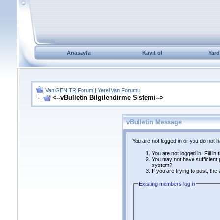
Anasayfa
Kayıt ol
Yard
Van.GEN.TR Forum | Yerel Van Forumu
<--vBulletin Bilgilendirme Sistemi-->
vBulletin Message
You are not logged in or you do not 
You are not logged in. Fill in
You may not have sufficient p
system?
If you are trying to post, th
Existing members log in