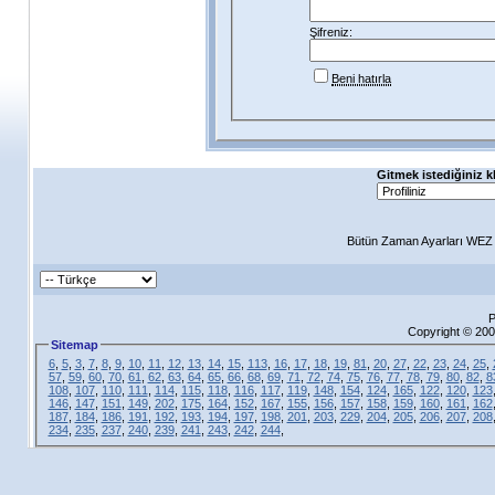
Şifreniz:
Beni hatırla
Gitmek istediğiniz k
Bütün Zaman Ayarları WEZ +
P
Copyright © 200
Sitemap
6
,
5
,
3
,
7
,
8
,
9
,
10
,
11
,
12
,
13
,
14
,
15
,
113
,
16
,
17
,
18
,
19
,
81
,
20
,
27
,
22
,
23
,
24
,
25
,
57
,
59
,
60
,
70
,
61
,
62
,
63
,
64
,
65
,
66
,
68
,
69
,
71
,
72
,
74
,
75
,
76
,
77
,
78
,
79
,
80
,
82
,
8
108
,
107
,
110
,
111
,
114
,
115
,
118
,
116
,
117
,
119
,
148
,
154
,
124
,
165
,
122
,
120
,
123
146
,
147
,
151
,
149
,
202
,
175
,
164
,
152
,
167
,
155
,
156
,
157
,
158
,
159
,
160
,
161
,
162
187
,
184
,
186
,
191
,
192
,
193
,
194
,
197
,
198
,
201
,
203
,
229
,
204
,
205
,
206
,
207
,
208
234
,
235
,
237
,
240
,
239
,
241
,
243
,
242
,
244
,