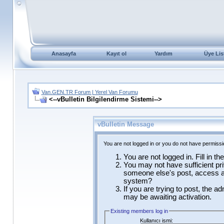
Anasayfa
Kayıt ol
Yardım
Üye Lis
Van.GEN.TR Forum | Yerel Van Forumu
<--vBulletin Bilgilendirme Sistemi-->
vBulletin Message
You are not logged in or you do not have permissi
You are not logged in. Fill in t
You may not have sufficient pri
someone else's post, access ad
system?
If you are trying to post, the a
may be awaiting activation.
Existing members log in
Kullanıcı ismi: