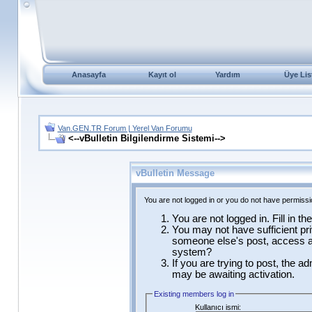
Anasayfa
Kayıt ol
Yardım
Üye Lis
Van.GEN.TR Forum | Yerel Van Forumu
<--vBulletin Bilgilendirme Sistemi-->
vBulletin Message
You are not logged in or you do not have permissi
You are not logged in. Fill in t
You may not have sufficient pri
someone else's post, access ad
system?
If you are trying to post, the a
may be awaiting activation.
Existing members log in
Kullanıcı ismi: