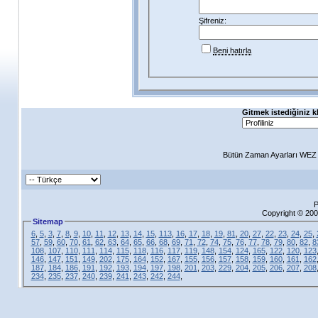
Şifreniz:
Beni hatırla
Gitmek istediğiniz k
Bütün Zaman Ayarları WEZ +
P
Copyright © 200
Sitemap
6
,
5
,
3
,
7
,
8
,
9
,
10
,
11
,
12
,
13
,
14
,
15
,
113
,
16
,
17
,
18
,
19
,
81
,
20
,
27
,
22
,
23
,
24
,
25
,
57
,
59
,
60
,
70
,
61
,
62
,
63
,
64
,
65
,
66
,
68
,
69
,
71
,
72
,
74
,
75
,
76
,
77
,
78
,
79
,
80
,
82
,
8
108
,
107
,
110
,
111
,
114
,
115
,
118
,
116
,
117
,
119
,
148
,
154
,
124
,
165
,
122
,
120
,
123
146
,
147
,
151
,
149
,
202
,
175
,
164
,
152
,
167
,
155
,
156
,
157
,
158
,
159
,
160
,
161
,
162
187
,
184
,
186
,
191
,
192
,
193
,
194
,
197
,
198
,
201
,
203
,
229
,
204
,
205
,
206
,
207
,
208
234
,
235
,
237
,
240
,
239
,
241
,
243
,
242
,
244
,