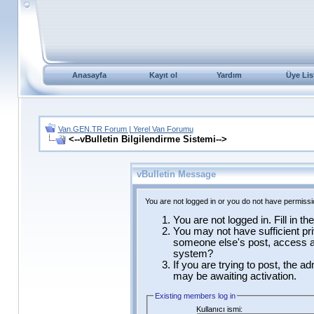
Anasayfa
Kayıt ol
Yardım
Üye Lis
Van.GEN.TR Forum | Yerel Van Forumu
<--vBulletin Bilgilendirme Sistemi-->
vBulletin Message
You are not logged in or you do not have permissi
You are not logged in. Fill in t
You may not have sufficient pri
someone else's post, access ad
system?
If you are trying to post, the a
may be awaiting activation.
Existing members log in
Kullanıcı ismi: