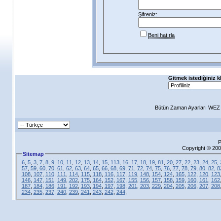
Şifreniz:
Beni hatırla
Gitmek istediğiniz k
Bütün Zaman Ayarları WEZ +
P
Copyright © 200
Sitemap
6
,
5
,
3
,
7
,
8
,
9
,
10
,
11
,
12
,
13
,
14
,
15
,
113
,
16
,
17
,
18
,
19
,
81
,
20
,
27
,
22
,
23
,
24
,
25
,
57
,
59
,
60
,
70
,
61
,
62
,
63
,
64
,
65
,
66
,
68
,
69
,
71
,
72
,
74
,
75
,
76
,
77
,
78
,
79
,
80
,
82
,
8
108
,
107
,
110
,
111
,
114
,
115
,
118
,
116
,
117
,
119
,
148
,
154
,
124
,
165
,
122
,
120
,
123
146
,
147
,
151
,
149
,
202
,
175
,
164
,
152
,
167
,
155
,
156
,
157
,
158
,
159
,
160
,
161
,
162
187
,
184
,
186
,
191
,
192
,
193
,
194
,
197
,
198
,
201
,
203
,
229
,
204
,
205
,
206
,
207
,
208
234
,
235
,
237
,
240
,
239
,
241
,
243
,
242
,
244
,