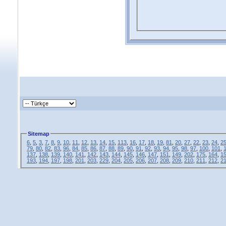
Sitemap
6
,
5
,
3
,
7
,
8
,
9
,
10
,
11
,
12
,
13
,
14
,
15
,
113
,
16
,
17
,
18
,
19
,
81
,
20
,
27
,
22
,
23
,
24
,
2
79
,
80
,
82
,
83
,
96
,
84
,
85
,
86
,
87
,
88
,
89
,
90
,
91
,
92
,
93
,
94
,
95
,
98
,
97
,
100
,
101
,
137
,
138
,
139
,
140
,
141
,
142
,
143
,
144
,
145
,
146
,
147
,
151
,
149
,
202
,
175
,
164
,
1
193
,
194
,
197
,
198
,
201
,
203
,
229
,
204
,
205
,
206
,
207
,
208
,
209
,
210
,
211
,
212
,
2