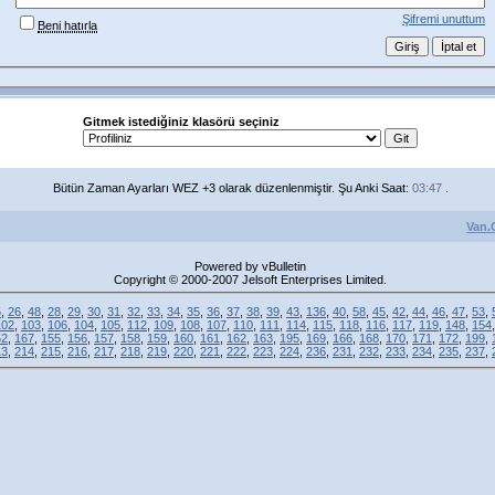
Şifremi unuttum
Beni hatırla
Gitmek istediğiniz klasörü seçiniz
Bütün Zaman Ayarları WEZ +3 olarak düzenlenmiştir. Şu Anki Saat:
03:47
.
Van.
Powered by vBulletin
Copyright © 2000-2007 Jelsoft Enterprises Limited.
5
,
26
,
48
,
28
,
29
,
30
,
31
,
32
,
33
,
34
,
35
,
36
,
37
,
38
,
39
,
43
,
136
,
40
,
58
,
45
,
42
,
44
,
46
,
47
,
53
,
102
,
103
,
106
,
104
,
105
,
112
,
109
,
108
,
107
,
110
,
111
,
114
,
115
,
118
,
116
,
117
,
119
,
148
,
154
52
,
167
,
155
,
156
,
157
,
158
,
159
,
160
,
161
,
162
,
163
,
195
,
169
,
166
,
168
,
170
,
171
,
172
,
199
,
13
,
214
,
215
,
216
,
217
,
218
,
219
,
220
,
221
,
222
,
223
,
224
,
236
,
231
,
232
,
233
,
234
,
235
,
237
,