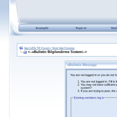
Anasayfa
Kayıt ol
Yard
Van.GEN.TR Forum | Yerel Van Forumu
<--vBulletin Bilgilendirme Sistemi-->
vBulletin Message
You are not logged in or you do not 
You are not logged in. Fill in
You may not have sufficient p
system?
If you are trying to post, th
Existing members log in