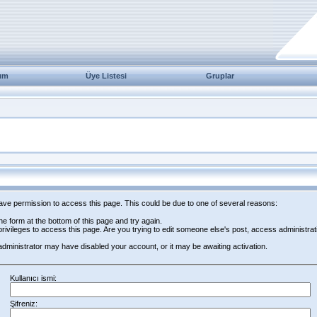
ım
Üye Listesi
Gruplar
have permission to access this page. This could be due to one of several reasons:
 the form at the bottom of this page and try again.
rivileges to access this page. Are you trying to edit someone else's post, access administrat
e administrator may have disabled your account, or it may be awaiting activation.
Kullanıcı ismi:
Şifreniz: