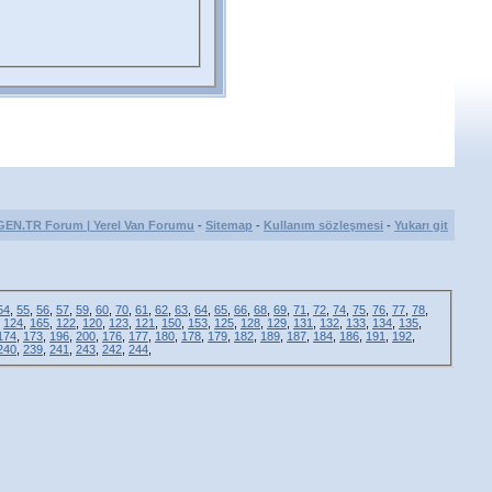
GEN.TR Forum | Yerel Van Forumu
-
Sitemap
-
Kullanım sözleşmesi
-
Yukarı git
54
,
55
,
56
,
57
,
59
,
60
,
70
,
61
,
62
,
63
,
64
,
65
,
66
,
68
,
69
,
71
,
72
,
74
,
75
,
76
,
77
,
78
,
,
124
,
165
,
122
,
120
,
123
,
121
,
150
,
153
,
125
,
128
,
129
,
131
,
132
,
133
,
134
,
135
,
174
,
173
,
196
,
200
,
176
,
177
,
180
,
178
,
179
,
182
,
189
,
187
,
184
,
186
,
191
,
192
,
240
,
239
,
241
,
243
,
242
,
244
,