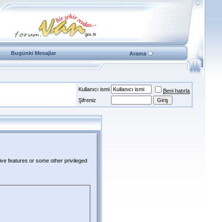
Bugünki Mesajlar
Arama
Kullanıcı ismi
Beni hatırla
Şifreniz
ive features or some other privileged