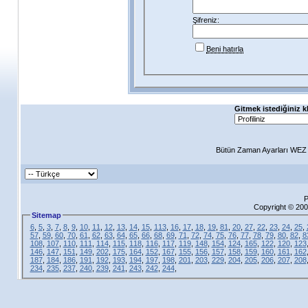
Şifreniz:
Beni hatırla
Gitmek istediğiniz k
Bütün Zaman Ayarları WEZ +
P
Copyright © 200
Sitemap
6
,
5
,
3
,
7
,
8
,
9
,
10
,
11
,
12
,
13
,
14
,
15
,
113
,
16
,
17
,
18
,
19
,
81
,
20
,
27
,
22
,
23
,
24
,
25
,
57
,
59
,
60
,
70
,
61
,
62
,
63
,
64
,
65
,
66
,
68
,
69
,
71
,
72
,
74
,
75
,
76
,
77
,
78
,
79
,
80
,
82
,
8
108
,
107
,
110
,
111
,
114
,
115
,
118
,
116
,
117
,
119
,
148
,
154
,
124
,
165
,
122
,
120
,
123
146
,
147
,
151
,
149
,
202
,
175
,
164
,
152
,
167
,
155
,
156
,
157
,
158
,
159
,
160
,
161
,
162
187
,
184
,
186
,
191
,
192
,
193
,
194
,
197
,
198
,
201
,
203
,
229
,
204
,
205
,
206
,
207
,
208
234
,
235
,
237
,
240
,
239
,
241
,
243
,
242
,
244
,