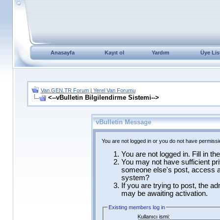
Anasayfa
Kayıt ol
Yardım
Üye Lis
Van.GEN.TR Forum | Yerel Van Forumu
<--vBulletin Bilgilendirme Sistemi-->
vBulletin Message
You are not logged in or you do not have permissi
You are not logged in. Fill in t
You may not have sufficient pri
someone else's post, access ad
system?
If you are trying to post, the a
may be awaiting activation.
Existing members log in
Kullanıcı ismi: