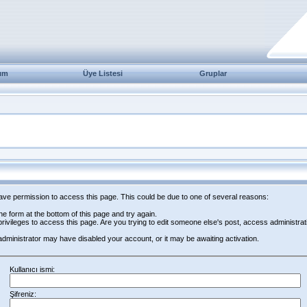
ım
Üye Listesi
Gruplar
have permission to access this page. This could be due to one of several reasons:
 the form at the bottom of this page and try again.
rivileges to access this page. Are you trying to edit someone else's post, access administrat
e administrator may have disabled your account, or it may be awaiting activation.
Kullanıcı ismi:
Şifreniz: