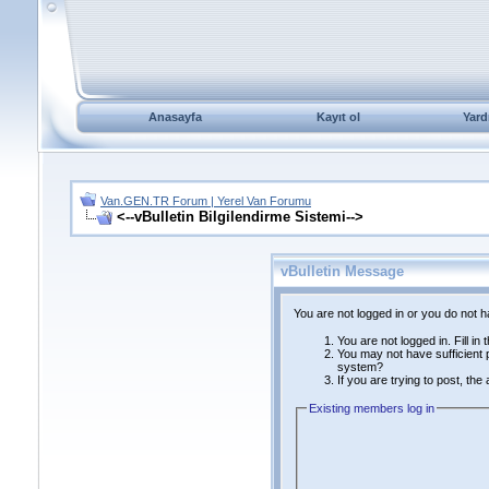
Anasayfa
Kayıt ol
Yard
Van.GEN.TR Forum | Yerel Van Forumu
<--vBulletin Bilgilendirme Sistemi-->
vBulletin Message
You are not logged in or you do not 
You are not logged in. Fill in
You may not have sufficient p
system?
If you are trying to post, th
Existing members log in