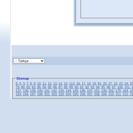
Sitemap
6
,
5
,
3
,
7
,
8
,
9
,
10
,
11
,
12
,
13
,
14
,
15
,
113
,
16
,
17
,
18
,
19
,
81
,
20
,
27
,
22
,
23
,
24
,
2
79
,
80
,
82
,
83
,
96
,
84
,
85
,
86
,
87
,
88
,
89
,
90
,
91
,
92
,
93
,
94
,
95
,
98
,
97
,
100
,
101
,
137
,
138
,
139
,
140
,
141
,
142
,
143
,
144
,
145
,
146
,
147
,
151
,
149
,
202
,
175
,
164
,
1
193
,
194
,
197
,
198
,
201
,
203
,
229
,
204
,
205
,
206
,
207
,
208
,
209
,
210
,
211
,
212
,
2