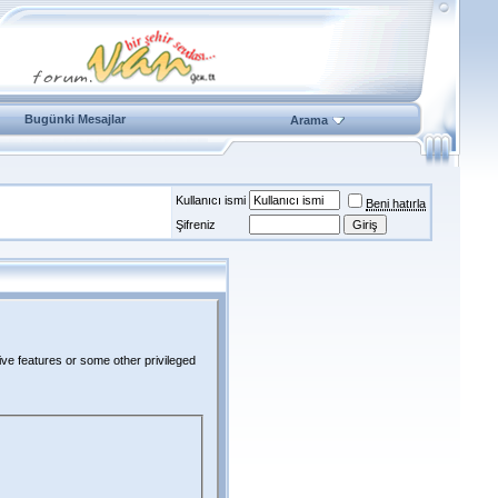
Bugünki Mesajlar
Arama
Kullanıcı ismi
Beni hatırla
Şifreniz
ive features or some other privileged