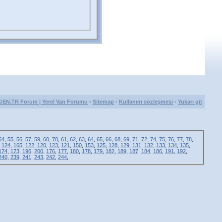
GEN.TR Forum | Yerel Van Forumu
-
Sitemap
-
Kullanım sözleşmesi
-
Yukarı git
54
,
55
,
56
,
57
,
59
,
60
,
70
,
61
,
62
,
63
,
64
,
65
,
66
,
68
,
69
,
71
,
72
,
74
,
75
,
76
,
77
,
78
,
,
124
,
165
,
122
,
120
,
123
,
121
,
150
,
153
,
125
,
128
,
129
,
131
,
132
,
133
,
134
,
135
,
174
,
173
,
196
,
200
,
176
,
177
,
180
,
178
,
179
,
182
,
189
,
187
,
184
,
186
,
191
,
192
,
240
,
239
,
241
,
243
,
242
,
244
,