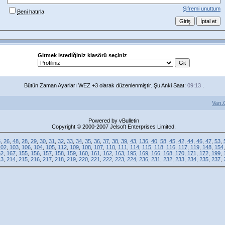
Şifremi unuttum
Beni hatırla
Gitmek istediğiniz klasörü seçiniz
Bütün Zaman Ayarları WEZ +3 olarak düzenlenmiştir. Şu Anki Saat:
09:13
.
Van.
Powered by vBulletin
Copyright © 2000-2007 Jelsoft Enterprises Limited.
5
,
26
,
48
,
28
,
29
,
30
,
31
,
32
,
33
,
34
,
35
,
36
,
37
,
38
,
39
,
43
,
136
,
40
,
58
,
45
,
42
,
44
,
46
,
47
,
53
,
102
,
103
,
106
,
104
,
105
,
112
,
109
,
108
,
107
,
110
,
111
,
114
,
115
,
118
,
116
,
117
,
119
,
148
,
154
52
,
167
,
155
,
156
,
157
,
158
,
159
,
160
,
161
,
162
,
163
,
195
,
169
,
166
,
168
,
170
,
171
,
172
,
199
,
13
,
214
,
215
,
216
,
217
,
218
,
219
,
220
,
221
,
222
,
223
,
224
,
236
,
231
,
232
,
233
,
234
,
235
,
237
,