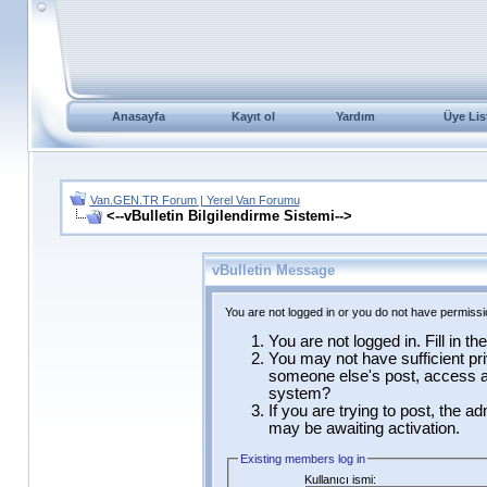
Anasayfa
Kayıt ol
Yardım
Üye Lis
Van.GEN.TR Forum | Yerel Van Forumu
<--vBulletin Bilgilendirme Sistemi-->
vBulletin Message
You are not logged in or you do not have permissi
You are not logged in. Fill in t
You may not have sufficient pri
someone else's post, access ad
system?
If you are trying to post, the a
may be awaiting activation.
Existing members log in
Kullanıcı ismi: