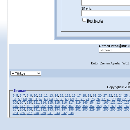
Şifreniz:
Beni hatırla
Gitmek istediğiniz k
Bütün Zaman Ayarları WEZ +
P
Copyright © 200
Sitemap
6
,
5
,
3
,
7
,
8
,
9
,
10
,
11
,
12
,
13
,
14
,
15
,
113
,
16
,
17
,
18
,
19
,
81
,
20
,
27
,
22
,
23
,
24
,
25
,
57
,
59
,
60
,
70
,
61
,
62
,
63
,
64
,
65
,
66
,
68
,
69
,
71
,
72
,
74
,
75
,
76
,
77
,
78
,
79
,
80
,
82
,
8
108
,
107
,
110
,
111
,
114
,
115
,
118
,
116
,
117
,
119
,
148
,
154
,
124
,
165
,
122
,
120
,
123
146
,
147
,
151
,
149
,
202
,
175
,
164
,
152
,
167
,
155
,
156
,
157
,
158
,
159
,
160
,
161
,
162
187
,
184
,
186
,
191
,
192
,
193
,
194
,
197
,
198
,
201
,
203
,
229
,
204
,
205
,
206
,
207
,
208
234
,
235
,
237
,
240
,
239
,
241
,
243
,
242
,
244
,