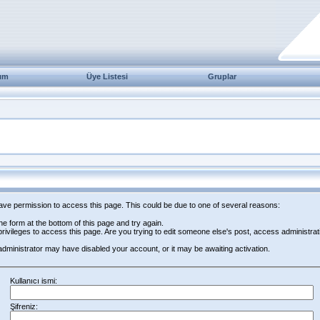
ım
Üye Listesi
Gruplar
have permission to access this page. This could be due to one of several reasons:
 the form at the bottom of this page and try again.
rivileges to access this page. Are you trying to edit someone else's post, access administrat
e administrator may have disabled your account, or it may be awaiting activation.
Kullanıcı ismi:
Şifreniz: