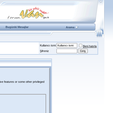
Bugünki Mesajlar
Arama
Kullanıcı ismi
Beni hatırla
Şifreniz
ive features or some other privileged