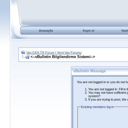
Anasayfa
Kayıt ol
Yard
Van.GEN.TR Forum | Yerel Van Forumu
<--vBulletin Bilgilendirme Sistemi-->
vBulletin Message
You are not logged in or you do not 
You are not logged in. Fill in
You may not have sufficient p
system?
If you are trying to post, th
Existing members log in