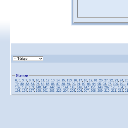
Sitemap
6
,
5
,
3
,
7
,
8
,
9
,
10
,
11
,
12
,
13
,
14
,
15
,
113
,
16
,
17
,
18
,
19
,
81
,
20
,
27
,
22
,
23
,
24
,
2
79
,
80
,
82
,
83
,
96
,
84
,
85
,
86
,
87
,
88
,
89
,
90
,
91
,
92
,
93
,
94
,
95
,
98
,
97
,
100
,
101
,
137
,
138
,
139
,
140
,
141
,
142
,
143
,
144
,
145
,
146
,
147
,
151
,
149
,
202
,
175
,
164
,
1
193
,
194
,
197
,
198
,
201
,
203
,
229
,
204
,
205
,
206
,
207
,
208
,
209
,
210
,
211
,
212
,
2