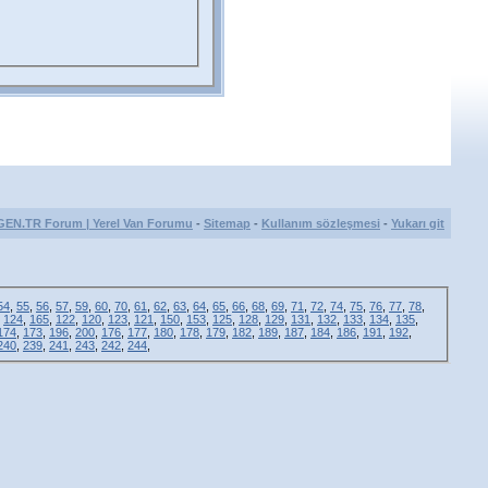
GEN.TR Forum | Yerel Van Forumu
-
Sitemap
-
Kullanım sözleşmesi
-
Yukarı git
54
,
55
,
56
,
57
,
59
,
60
,
70
,
61
,
62
,
63
,
64
,
65
,
66
,
68
,
69
,
71
,
72
,
74
,
75
,
76
,
77
,
78
,
,
124
,
165
,
122
,
120
,
123
,
121
,
150
,
153
,
125
,
128
,
129
,
131
,
132
,
133
,
134
,
135
,
174
,
173
,
196
,
200
,
176
,
177
,
180
,
178
,
179
,
182
,
189
,
187
,
184
,
186
,
191
,
192
,
240
,
239
,
241
,
243
,
242
,
244
,