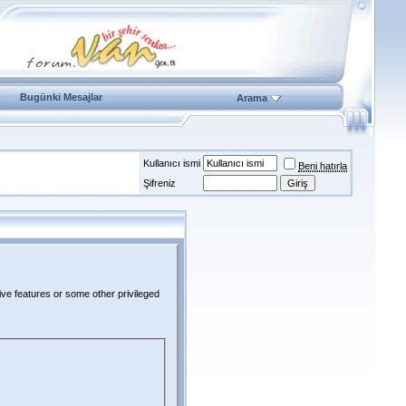
Bugünki Mesajlar
Arama
Kullanıcı ismi
Beni hatırla
Şifreniz
ive features or some other privileged