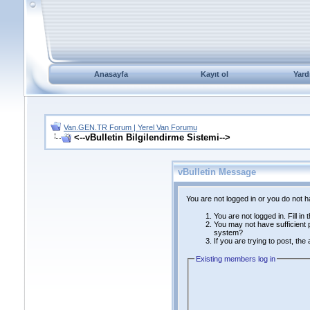
Anasayfa
Kayıt ol
Yard
Van.GEN.TR Forum | Yerel Van Forumu
<--vBulletin Bilgilendirme Sistemi-->
vBulletin Message
You are not logged in or you do not 
You are not logged in. Fill in
You may not have sufficient p
system?
If you are trying to post, th
Existing members log in