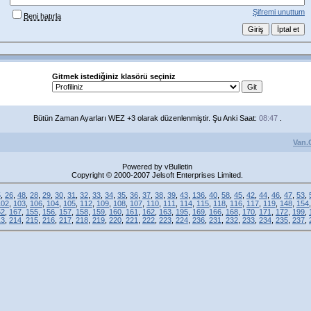
Şifremi unuttum
Beni hatırla
Gitmek istediğiniz klasörü seçiniz
Bütün Zaman Ayarları WEZ +3 olarak düzenlenmiştir. Şu Anki Saat:
08:47
.
Van.
Powered by vBulletin
Copyright © 2000-2007 Jelsoft Enterprises Limited.
5
,
26
,
48
,
28
,
29
,
30
,
31
,
32
,
33
,
34
,
35
,
36
,
37
,
38
,
39
,
43
,
136
,
40
,
58
,
45
,
42
,
44
,
46
,
47
,
53
,
102
,
103
,
106
,
104
,
105
,
112
,
109
,
108
,
107
,
110
,
111
,
114
,
115
,
118
,
116
,
117
,
119
,
148
,
154
52
,
167
,
155
,
156
,
157
,
158
,
159
,
160
,
161
,
162
,
163
,
195
,
169
,
166
,
168
,
170
,
171
,
172
,
199
,
13
,
214
,
215
,
216
,
217
,
218
,
219
,
220
,
221
,
222
,
223
,
224
,
236
,
231
,
232
,
233
,
234
,
235
,
237
,