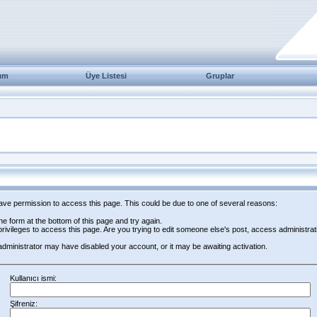
ım
Üye Listesi
Gruplar
have permission to access this page. This could be due to one of several reasons:
 the form at the bottom of this page and try again.
rivileges to access this page. Are you trying to edit someone else's post, access administrat
e administrator may have disabled your account, or it may be awaiting activation.
Kullanıcı ismi:
Şifreniz: