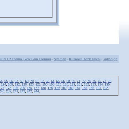
GEN.TR Forum | Yerel Van Forumu
-
Sitemap
-
Kullanım sözleşmesi
-
Yukarı git
54
,
55
,
56
,
57
,
59
,
60
,
70
,
61
,
62
,
63
,
64
,
65
,
66
,
68
,
69
,
71
,
72
,
74
,
75
,
76
,
77
,
78
,
,
124
,
165
,
122
,
120
,
123
,
121
,
150
,
153
,
125
,
128
,
129
,
131
,
132
,
133
,
134
,
135
,
174
,
173
,
196
,
200
,
176
,
177
,
180
,
178
,
179
,
182
,
189
,
187
,
184
,
186
,
191
,
192
,
240
,
239
,
241
,
243
,
242
,
244
,