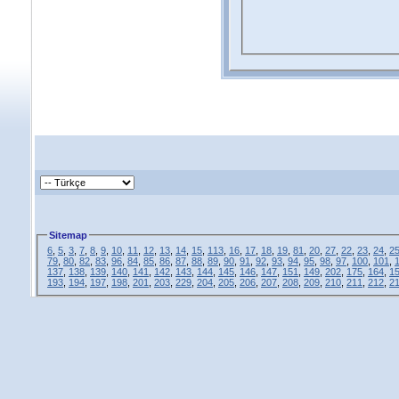
Sitemap
6
,
5
,
3
,
7
,
8
,
9
,
10
,
11
,
12
,
13
,
14
,
15
,
113
,
16
,
17
,
18
,
19
,
81
,
20
,
27
,
22
,
23
,
24
,
2
79
,
80
,
82
,
83
,
96
,
84
,
85
,
86
,
87
,
88
,
89
,
90
,
91
,
92
,
93
,
94
,
95
,
98
,
97
,
100
,
101
,
137
,
138
,
139
,
140
,
141
,
142
,
143
,
144
,
145
,
146
,
147
,
151
,
149
,
202
,
175
,
164
,
1
193
,
194
,
197
,
198
,
201
,
203
,
229
,
204
,
205
,
206
,
207
,
208
,
209
,
210
,
211
,
212
,
2