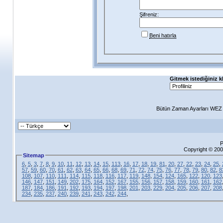
Şifreniz:
Beni hatırla
Gitmek istediğiniz k
Bütün Zaman Ayarları WEZ +
P
Copyright © 200
Sitemap
6
,
5
,
3
,
7
,
8
,
9
,
10
,
11
,
12
,
13
,
14
,
15
,
113
,
16
,
17
,
18
,
19
,
81
,
20
,
27
,
22
,
23
,
24
,
25
,
57
,
59
,
60
,
70
,
61
,
62
,
63
,
64
,
65
,
66
,
68
,
69
,
71
,
72
,
74
,
75
,
76
,
77
,
78
,
79
,
80
,
82
,
8
108
,
107
,
110
,
111
,
114
,
115
,
118
,
116
,
117
,
119
,
148
,
154
,
124
,
165
,
122
,
120
,
123
146
,
147
,
151
,
149
,
202
,
175
,
164
,
152
,
167
,
155
,
156
,
157
,
158
,
159
,
160
,
161
,
162
187
,
184
,
186
,
191
,
192
,
193
,
194
,
197
,
198
,
201
,
203
,
229
,
204
,
205
,
206
,
207
,
208
234
,
235
,
237
,
240
,
239
,
241
,
243
,
242
,
244
,