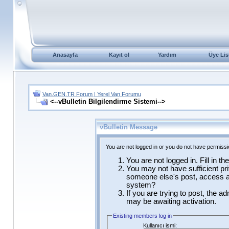
Anasayfa
Kayıt ol
Yardım
Üye Lis
Van.GEN.TR Forum | Yerel Van Forumu
<--vBulletin Bilgilendirme Sistemi-->
vBulletin Message
You are not logged in or you do not have permissi
You are not logged in. Fill in t
You may not have sufficient pri
someone else's post, access ad
system?
If you are trying to post, the a
may be awaiting activation.
Existing members log in
Kullanıcı ismi: