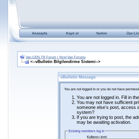
Anasayfa
Kayıt ol
Yardım
Üye Lis
Van.GEN.TR Forum | Yerel Van Forumu
<--vBulletin Bilgilendirme Sistemi-->
vBulletin Message
You are not logged in or you do not have permissi
You are not logged in. Fill in t
You may not have sufficient pri
someone else's post, access ad
system?
If you are trying to post, the a
may be awaiting activation.
Existing members log in
Kullanıcı ismi: