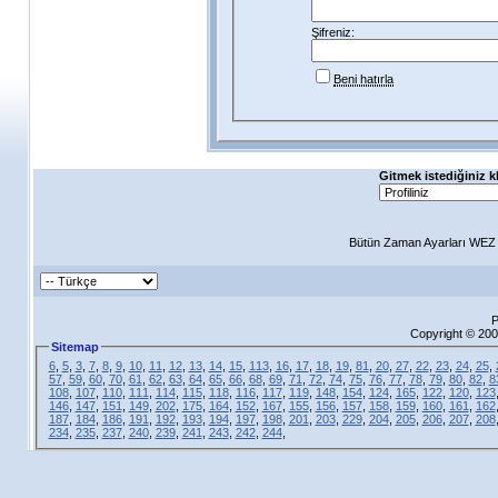
Şifreniz:
Beni hatırla
Gitmek istediğiniz k
Bütün Zaman Ayarları WEZ +
P
Copyright © 200
Sitemap
6
,
5
,
3
,
7
,
8
,
9
,
10
,
11
,
12
,
13
,
14
,
15
,
113
,
16
,
17
,
18
,
19
,
81
,
20
,
27
,
22
,
23
,
24
,
25
,
57
,
59
,
60
,
70
,
61
,
62
,
63
,
64
,
65
,
66
,
68
,
69
,
71
,
72
,
74
,
75
,
76
,
77
,
78
,
79
,
80
,
82
,
8
108
,
107
,
110
,
111
,
114
,
115
,
118
,
116
,
117
,
119
,
148
,
154
,
124
,
165
,
122
,
120
,
123
146
,
147
,
151
,
149
,
202
,
175
,
164
,
152
,
167
,
155
,
156
,
157
,
158
,
159
,
160
,
161
,
162
187
,
184
,
186
,
191
,
192
,
193
,
194
,
197
,
198
,
201
,
203
,
229
,
204
,
205
,
206
,
207
,
208
234
,
235
,
237
,
240
,
239
,
241
,
243
,
242
,
244
,