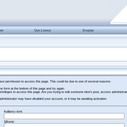
ım
Üye Listesi
Gruplar
have permission to access this page. This could be due to one of several reasons:
 the form at the bottom of this page and try again.
rivileges to access this page. Are you trying to edit someone else's post, access administrat
e administrator may have disabled your account, or it may be awaiting activation.
Kullanıcı ismi:
Şifreniz: