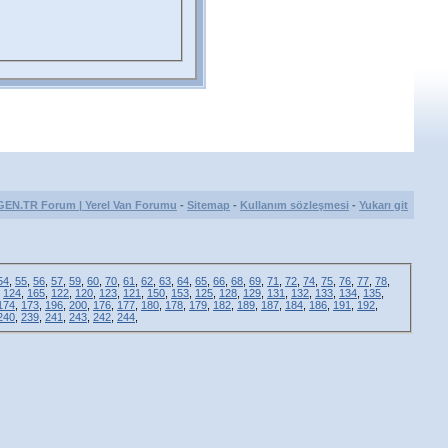
GEN.TR Forum | Yerel Van Forumu
-
Sitemap
-
Kullanım sözleşmesi
-
Yukarı git
54
,
55
,
56
,
57
,
59
,
60
,
70
,
61
,
62
,
63
,
64
,
65
,
66
,
68
,
69
,
71
,
72
,
74
,
75
,
76
,
77
,
78
,
,
124
,
165
,
122
,
120
,
123
,
121
,
150
,
153
,
125
,
128
,
129
,
131
,
132
,
133
,
134
,
135
,
174
,
173
,
196
,
200
,
176
,
177
,
180
,
178
,
179
,
182
,
189
,
187
,
184
,
186
,
191
,
192
,
240
,
239
,
241
,
243
,
242
,
244
,