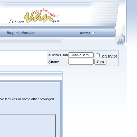
Bugünki Mesajlar
Arama
Kullanıcı ismi
Beni hatırla
Şifreniz
ive features or some other privileged