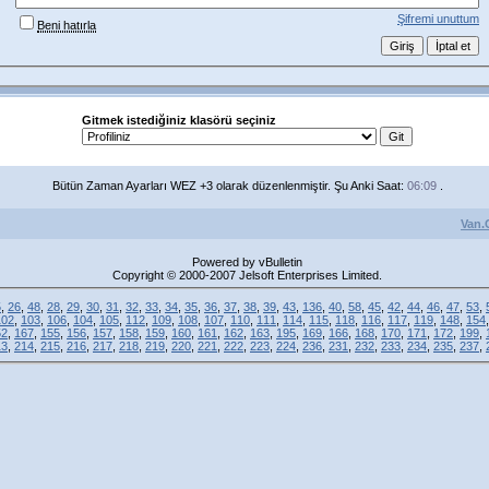
Şifremi unuttum
Beni hatırla
Gitmek istediğiniz klasörü seçiniz
Bütün Zaman Ayarları WEZ +3 olarak düzenlenmiştir. Şu Anki Saat:
06:09
.
Van.
Powered by vBulletin
Copyright © 2000-2007 Jelsoft Enterprises Limited.
5
,
26
,
48
,
28
,
29
,
30
,
31
,
32
,
33
,
34
,
35
,
36
,
37
,
38
,
39
,
43
,
136
,
40
,
58
,
45
,
42
,
44
,
46
,
47
,
53
,
102
,
103
,
106
,
104
,
105
,
112
,
109
,
108
,
107
,
110
,
111
,
114
,
115
,
118
,
116
,
117
,
119
,
148
,
154
52
,
167
,
155
,
156
,
157
,
158
,
159
,
160
,
161
,
162
,
163
,
195
,
169
,
166
,
168
,
170
,
171
,
172
,
199
,
13
,
214
,
215
,
216
,
217
,
218
,
219
,
220
,
221
,
222
,
223
,
224
,
236
,
231
,
232
,
233
,
234
,
235
,
237
,