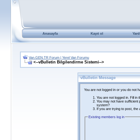
Anasayfa
Kayıt ol
Yard
Van.GEN.TR Forum | Yerel Van Forumu
<--vBulletin Bilgilendirme Sistemi-->
vBulletin Message
You are not logged in or you do not 
You are not logged in. Fill in
You may not have sufficient p
system?
If you are trying to post, th
Existing members log in