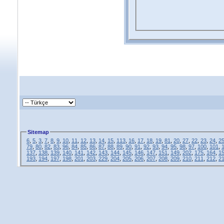
Sitemap
6
,
5
,
3
,
7
,
8
,
9
,
10
,
11
,
12
,
13
,
14
,
15
,
113
,
16
,
17
,
18
,
19
,
81
,
20
,
27
,
22
,
23
,
24
,
2
79
,
80
,
82
,
83
,
96
,
84
,
85
,
86
,
87
,
88
,
89
,
90
,
91
,
92
,
93
,
94
,
95
,
98
,
97
,
100
,
101
,
137
,
138
,
139
,
140
,
141
,
142
,
143
,
144
,
145
,
146
,
147
,
151
,
149
,
202
,
175
,
164
,
1
193
,
194
,
197
,
198
,
201
,
203
,
229
,
204
,
205
,
206
,
207
,
208
,
209
,
210
,
211
,
212
,
2