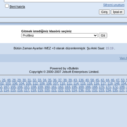
Şifremi unuttum
Beni hatırla
Gitmek istediğiniz klasörü seçiniz
Bütün Zaman Ayarları WEZ +3 olarak düzenlenmiştir. Şu Anki Saat:
15:19
.
Van.
Powered by vBulletin
Copyright © 2000-2007 Jelsoft Enterprises Limited.
5
,
26
,
48
,
28
,
29
,
30
,
31
,
32
,
33
,
34
,
35
,
36
,
37
,
38
,
39
,
43
,
136
,
40
,
58
,
45
,
42
,
44
,
46
,
47
,
53
,
102
,
103
,
106
,
104
,
105
,
112
,
109
,
108
,
107
,
110
,
111
,
114
,
115
,
118
,
116
,
117
,
119
,
148
,
154
52
,
167
,
155
,
156
,
157
,
158
,
159
,
160
,
161
,
162
,
163
,
195
,
169
,
166
,
168
,
170
,
171
,
172
,
199
,
13
,
214
,
215
,
216
,
217
,
218
,
219
,
220
,
221
,
222
,
223
,
224
,
236
,
231
,
232
,
233
,
234
,
235
,
237
,