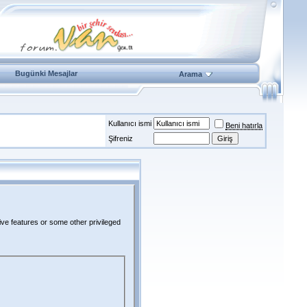
Bugünki Mesajlar
Arama
Kullanıcı ismi
Beni hatırla
Şifreniz
ive features or some other privileged