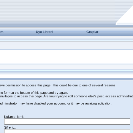
ım
Üye Listesi
Gruplar
have permission to access this page. This could be due to one of several reasons:
 the form at the bottom of this page and try again.
rivileges to access this page. Are you trying to edit someone else's post, access administrat
e administrator may have disabled your account, or it may be awaiting activation.
Kullanıcı ismi:
Şifreniz: