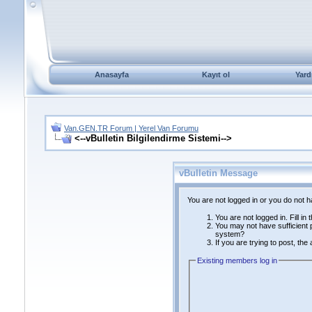
Anasayfa
Kayıt ol
Yard
Van.GEN.TR Forum | Yerel Van Forumu
<--vBulletin Bilgilendirme Sistemi-->
vBulletin Message
You are not logged in or you do not 
You are not logged in. Fill in
You may not have sufficient p
system?
If you are trying to post, th
Existing members log in