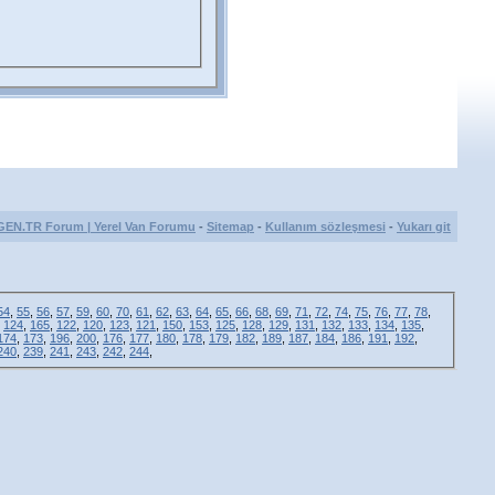
GEN.TR Forum | Yerel Van Forumu
-
Sitemap
-
Kullanım sözleşmesi
-
Yukarı git
54
,
55
,
56
,
57
,
59
,
60
,
70
,
61
,
62
,
63
,
64
,
65
,
66
,
68
,
69
,
71
,
72
,
74
,
75
,
76
,
77
,
78
,
,
124
,
165
,
122
,
120
,
123
,
121
,
150
,
153
,
125
,
128
,
129
,
131
,
132
,
133
,
134
,
135
,
174
,
173
,
196
,
200
,
176
,
177
,
180
,
178
,
179
,
182
,
189
,
187
,
184
,
186
,
191
,
192
,
240
,
239
,
241
,
243
,
242
,
244
,