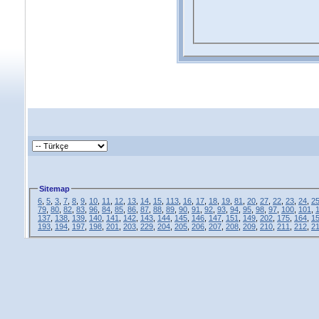
Sitemap
6
,
5
,
3
,
7
,
8
,
9
,
10
,
11
,
12
,
13
,
14
,
15
,
113
,
16
,
17
,
18
,
19
,
81
,
20
,
27
,
22
,
23
,
24
,
2
79
,
80
,
82
,
83
,
96
,
84
,
85
,
86
,
87
,
88
,
89
,
90
,
91
,
92
,
93
,
94
,
95
,
98
,
97
,
100
,
101
,
137
,
138
,
139
,
140
,
141
,
142
,
143
,
144
,
145
,
146
,
147
,
151
,
149
,
202
,
175
,
164
,
1
193
,
194
,
197
,
198
,
201
,
203
,
229
,
204
,
205
,
206
,
207
,
208
,
209
,
210
,
211
,
212
,
2