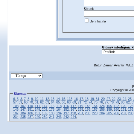
Şifreniz:
Beni hatırla
Gitmek istediğiniz k
Bütün Zaman Ayarları WEZ +
P
Copyright © 200
Sitemap
6
,
5
,
3
,
7
,
8
,
9
,
10
,
11
,
12
,
13
,
14
,
15
,
113
,
16
,
17
,
18
,
19
,
81
,
20
,
27
,
22
,
23
,
24
,
25
,
57
,
59
,
60
,
70
,
61
,
62
,
63
,
64
,
65
,
66
,
68
,
69
,
71
,
72
,
74
,
75
,
76
,
77
,
78
,
79
,
80
,
82
,
8
108
,
107
,
110
,
111
,
114
,
115
,
118
,
116
,
117
,
119
,
148
,
154
,
124
,
165
,
122
,
120
,
123
146
,
147
,
151
,
149
,
202
,
175
,
164
,
152
,
167
,
155
,
156
,
157
,
158
,
159
,
160
,
161
,
162
187
,
184
,
186
,
191
,
192
,
193
,
194
,
197
,
198
,
201
,
203
,
229
,
204
,
205
,
206
,
207
,
208
234
,
235
,
237
,
240
,
239
,
241
,
243
,
242
,
244
,