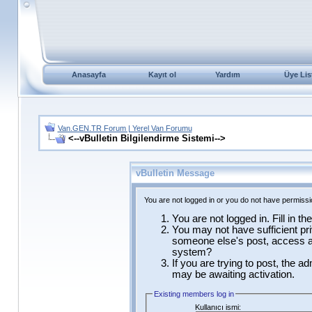
Anasayfa
Kayıt ol
Yardım
Üye Lis
Van.GEN.TR Forum | Yerel Van Forumu
<--vBulletin Bilgilendirme Sistemi-->
vBulletin Message
You are not logged in or you do not have permissi
You are not logged in. Fill in t
You may not have sufficient pri
someone else's post, access ad
system?
If you are trying to post, the a
may be awaiting activation.
Existing members log in
Kullanıcı ismi: