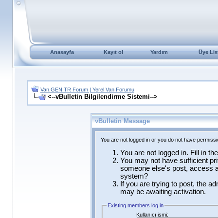
Anasayfa
Kayıt ol
Yardım
Üye Lis
Van.GEN.TR Forum | Yerel Van Forumu
<--vBulletin Bilgilendirme Sistemi-->
vBulletin Message
You are not logged in or you do not have permissi
You are not logged in. Fill in t
You may not have sufficient pri
someone else's post, access ad
system?
If you are trying to post, the a
may be awaiting activation.
Existing members log in
Kullanıcı ismi: