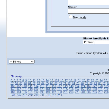
Şifreniz:
Beni hatırla
Gitmek istediğiniz k
Bütün Zaman Ayarları WEZ +
P
Copyright © 200
Sitemap
6
,
5
,
3
,
7
,
8
,
9
,
10
,
11
,
12
,
13
,
14
,
15
,
113
,
16
,
17
,
18
,
19
,
81
,
20
,
27
,
22
,
23
,
24
,
25
,
57
,
59
,
60
,
70
,
61
,
62
,
63
,
64
,
65
,
66
,
68
,
69
,
71
,
72
,
74
,
75
,
76
,
77
,
78
,
79
,
80
,
82
,
8
108
,
107
,
110
,
111
,
114
,
115
,
118
,
116
,
117
,
119
,
148
,
154
,
124
,
165
,
122
,
120
,
123
146
,
147
,
151
,
149
,
202
,
175
,
164
,
152
,
167
,
155
,
156
,
157
,
158
,
159
,
160
,
161
,
162
187
,
184
,
186
,
191
,
192
,
193
,
194
,
197
,
198
,
201
,
203
,
229
,
204
,
205
,
206
,
207
,
208
234
,
235
,
237
,
240
,
239
,
241
,
243
,
242
,
244
,