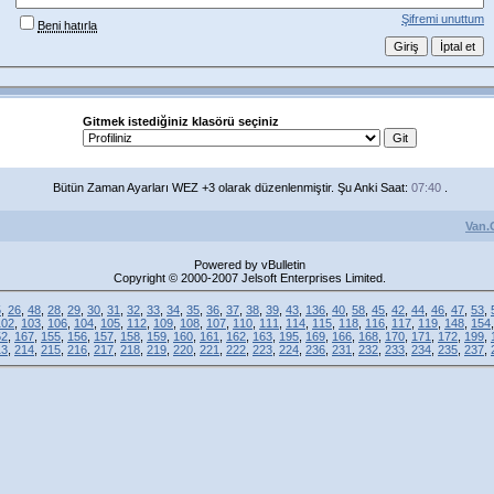
Şifremi unuttum
Beni hatırla
Gitmek istediğiniz klasörü seçiniz
Bütün Zaman Ayarları WEZ +3 olarak düzenlenmiştir. Şu Anki Saat:
07:40
.
Van.
Powered by vBulletin
Copyright © 2000-2007 Jelsoft Enterprises Limited.
5
,
26
,
48
,
28
,
29
,
30
,
31
,
32
,
33
,
34
,
35
,
36
,
37
,
38
,
39
,
43
,
136
,
40
,
58
,
45
,
42
,
44
,
46
,
47
,
53
,
102
,
103
,
106
,
104
,
105
,
112
,
109
,
108
,
107
,
110
,
111
,
114
,
115
,
118
,
116
,
117
,
119
,
148
,
154
52
,
167
,
155
,
156
,
157
,
158
,
159
,
160
,
161
,
162
,
163
,
195
,
169
,
166
,
168
,
170
,
171
,
172
,
199
,
13
,
214
,
215
,
216
,
217
,
218
,
219
,
220
,
221
,
222
,
223
,
224
,
236
,
231
,
232
,
233
,
234
,
235
,
237
,