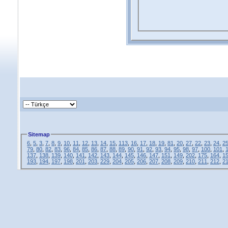
Sitemap
6
,
5
,
3
,
7
,
8
,
9
,
10
,
11
,
12
,
13
,
14
,
15
,
113
,
16
,
17
,
18
,
19
,
81
,
20
,
27
,
22
,
23
,
24
,
2
79
,
80
,
82
,
83
,
96
,
84
,
85
,
86
,
87
,
88
,
89
,
90
,
91
,
92
,
93
,
94
,
95
,
98
,
97
,
100
,
101
,
137
,
138
,
139
,
140
,
141
,
142
,
143
,
144
,
145
,
146
,
147
,
151
,
149
,
202
,
175
,
164
,
1
193
,
194
,
197
,
198
,
201
,
203
,
229
,
204
,
205
,
206
,
207
,
208
,
209
,
210
,
211
,
212
,
2