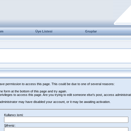
ım
Üye Listesi
Gruplar
have permission to access this page. This could be due to one of several reasons:
 the form at the bottom of this page and try again.
rivileges to access this page. Are you trying to edit someone else's post, access administrat
e administrator may have disabled your account, or it may be awaiting activation.
Kullanıcı ismi:
Şifreniz: