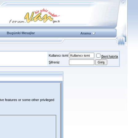
Bugünki Mesajlar
Arama
Kullanıcı ismi
Beni hatırla
Şifreniz
ive features or some other privileged