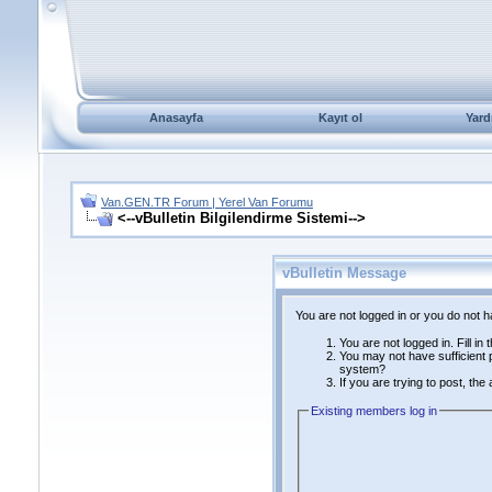
Anasayfa
Kayıt ol
Yard
Van.GEN.TR Forum | Yerel Van Forumu
<--vBulletin Bilgilendirme Sistemi-->
vBulletin Message
You are not logged in or you do not 
You are not logged in. Fill in
You may not have sufficient p
system?
If you are trying to post, th
Existing members log in