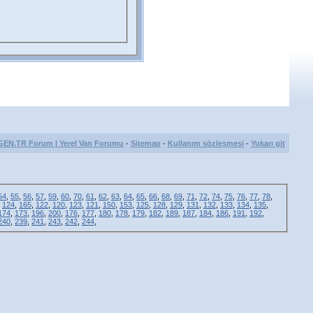
GEN.TR Forum | Yerel Van Forumu
-
Sitemap
-
Kullanım sözleşmesi
-
Yukarı git
54
,
55
,
56
,
57
,
59
,
60
,
70
,
61
,
62
,
63
,
64
,
65
,
66
,
68
,
69
,
71
,
72
,
74
,
75
,
76
,
77
,
78
,
,
124
,
165
,
122
,
120
,
123
,
121
,
150
,
153
,
125
,
128
,
129
,
131
,
132
,
133
,
134
,
135
,
174
,
173
,
196
,
200
,
176
,
177
,
180
,
178
,
179
,
182
,
189
,
187
,
184
,
186
,
191
,
192
,
240
,
239
,
241
,
243
,
242
,
244
,