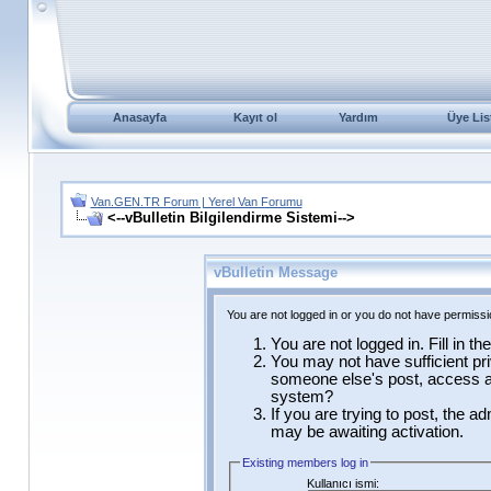
Anasayfa
Kayıt ol
Yardım
Üye Lis
Van.GEN.TR Forum | Yerel Van Forumu
<--vBulletin Bilgilendirme Sistemi-->
vBulletin Message
You are not logged in or you do not have permissi
You are not logged in. Fill in t
You may not have sufficient pri
someone else's post, access ad
system?
If you are trying to post, the a
may be awaiting activation.
Existing members log in
Kullanıcı ismi: