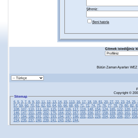
Şifreniz:
Beni hatırla
Gitmek istediğiniz k
Bütün Zaman Ayarları WEZ +
P
Copyright © 200
Sitemap
6
,
5
,
3
,
7
,
8
,
9
,
10
,
11
,
12
,
13
,
14
,
15
,
113
,
16
,
17
,
18
,
19
,
81
,
20
,
27
,
22
,
23
,
24
,
25
,
57
,
59
,
60
,
70
,
61
,
62
,
63
,
64
,
65
,
66
,
68
,
69
,
71
,
72
,
74
,
75
,
76
,
77
,
78
,
79
,
80
,
82
,
8
108
,
107
,
110
,
111
,
114
,
115
,
118
,
116
,
117
,
119
,
148
,
154
,
124
,
165
,
122
,
120
,
123
146
,
147
,
151
,
149
,
202
,
175
,
164
,
152
,
167
,
155
,
156
,
157
,
158
,
159
,
160
,
161
,
162
187
,
184
,
186
,
191
,
192
,
193
,
194
,
197
,
198
,
201
,
203
,
229
,
204
,
205
,
206
,
207
,
208
234
,
235
,
237
,
240
,
239
,
241
,
243
,
242
,
244
,