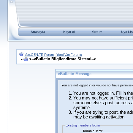
Anasayfa
Kayıt ol
Yardım
Üye Lis
Van.GEN.TR Forum | Yerel Van Forumu
<--vBulletin Bilgilendirme Sistemi-->
vBulletin Message
You are not logged in or you do not have permissi
You are not logged in. Fill in t
You may not have sufficient pri
someone else's post, access ad
system?
If you are trying to post, the a
may be awaiting activation.
Existing members log in
Kullanıcı ismi: