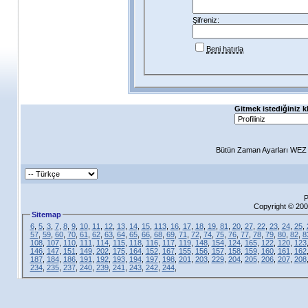
Şifreniz:
Beni hatırla
Gitmek istediğiniz k
Bütün Zaman Ayarları WEZ +
P
Copyright © 200
Sitemap
6
,
5
,
3
,
7
,
8
,
9
,
10
,
11
,
12
,
13
,
14
,
15
,
113
,
16
,
17
,
18
,
19
,
81
,
20
,
27
,
22
,
23
,
24
,
25
,
57
,
59
,
60
,
70
,
61
,
62
,
63
,
64
,
65
,
66
,
68
,
69
,
71
,
72
,
74
,
75
,
76
,
77
,
78
,
79
,
80
,
82
,
8
108
,
107
,
110
,
111
,
114
,
115
,
118
,
116
,
117
,
119
,
148
,
154
,
124
,
165
,
122
,
120
,
123
146
,
147
,
151
,
149
,
202
,
175
,
164
,
152
,
167
,
155
,
156
,
157
,
158
,
159
,
160
,
161
,
162
187
,
184
,
186
,
191
,
192
,
193
,
194
,
197
,
198
,
201
,
203
,
229
,
204
,
205
,
206
,
207
,
208
234
,
235
,
237
,
240
,
239
,
241
,
243
,
242
,
244
,