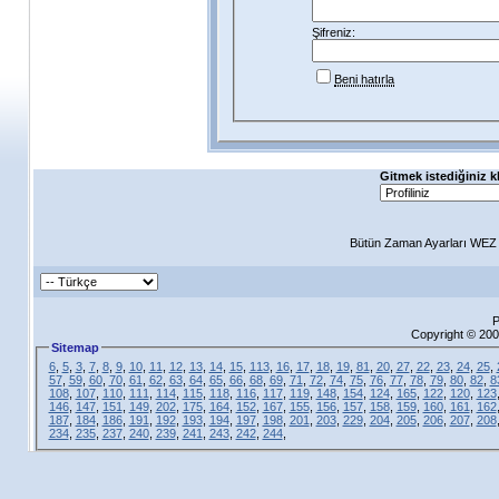
Şifreniz:
Beni hatırla
Gitmek istediğiniz k
Bütün Zaman Ayarları WEZ +
P
Copyright © 200
Sitemap
6
,
5
,
3
,
7
,
8
,
9
,
10
,
11
,
12
,
13
,
14
,
15
,
113
,
16
,
17
,
18
,
19
,
81
,
20
,
27
,
22
,
23
,
24
,
25
,
57
,
59
,
60
,
70
,
61
,
62
,
63
,
64
,
65
,
66
,
68
,
69
,
71
,
72
,
74
,
75
,
76
,
77
,
78
,
79
,
80
,
82
,
8
108
,
107
,
110
,
111
,
114
,
115
,
118
,
116
,
117
,
119
,
148
,
154
,
124
,
165
,
122
,
120
,
123
146
,
147
,
151
,
149
,
202
,
175
,
164
,
152
,
167
,
155
,
156
,
157
,
158
,
159
,
160
,
161
,
162
187
,
184
,
186
,
191
,
192
,
193
,
194
,
197
,
198
,
201
,
203
,
229
,
204
,
205
,
206
,
207
,
208
234
,
235
,
237
,
240
,
239
,
241
,
243
,
242
,
244
,