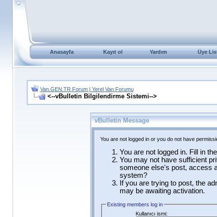
Anasayfa
Kayıt ol
Yardım
Üye Lis
Van.GEN.TR Forum | Yerel Van Forumu
<--vBulletin Bilgilendirme Sistemi-->
vBulletin Message
You are not logged in or you do not have permissi
You are not logged in. Fill in t
You may not have sufficient pri
someone else's post, access ad
system?
If you are trying to post, the a
may be awaiting activation.
Existing members log in
Kullanıcı ismi: