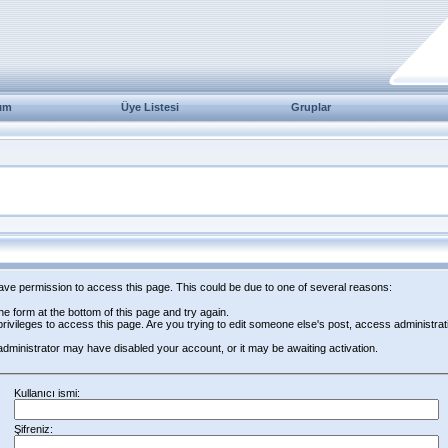
ım
Üye Listesi
Gruplar
have permission to access this page. This could be due to one of several reasons:
 the form at the bottom of this page and try again.
rivileges to access this page. Are you trying to edit someone else's post, access administrat
e administrator may have disabled your account, or it may be awaiting activation.
Kullanıcı ismi:
Şifreniz: