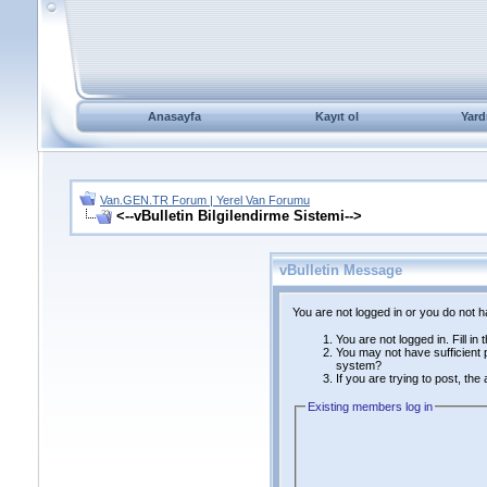
Anasayfa
Kayıt ol
Yard
Van.GEN.TR Forum | Yerel Van Forumu
<--vBulletin Bilgilendirme Sistemi-->
vBulletin Message
You are not logged in or you do not 
You are not logged in. Fill in
You may not have sufficient p
system?
If you are trying to post, th
Existing members log in