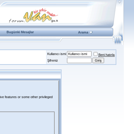
Bugünki Mesajlar
Arama
Kullanıcı ismi
Beni hatırla
Şifreniz
ive features or some other privileged