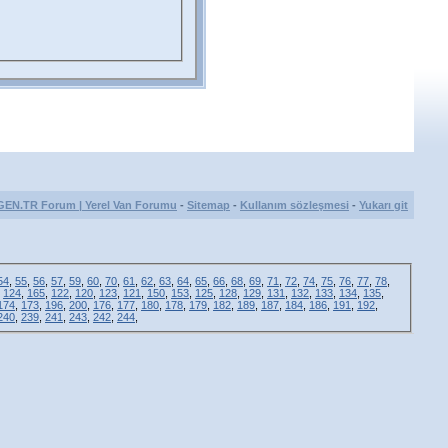
GEN.TR Forum | Yerel Van Forumu
-
Sitemap
-
Kullanım sözleşmesi
-
Yukarı git
54
,
55
,
56
,
57
,
59
,
60
,
70
,
61
,
62
,
63
,
64
,
65
,
66
,
68
,
69
,
71
,
72
,
74
,
75
,
76
,
77
,
78
,
,
124
,
165
,
122
,
120
,
123
,
121
,
150
,
153
,
125
,
128
,
129
,
131
,
132
,
133
,
134
,
135
,
174
,
173
,
196
,
200
,
176
,
177
,
180
,
178
,
179
,
182
,
189
,
187
,
184
,
186
,
191
,
192
,
240
,
239
,
241
,
243
,
242
,
244
,