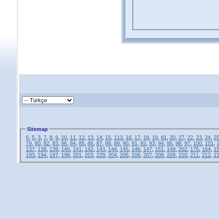
Sitemap
6
,
5
,
3
,
7
,
8
,
9
,
10
,
11
,
12
,
13
,
14
,
15
,
113
,
16
,
17
,
18
,
19
,
81
,
20
,
27
,
22
,
23
,
24
,
2
79
,
80
,
82
,
83
,
96
,
84
,
85
,
86
,
87
,
88
,
89
,
90
,
91
,
92
,
93
,
94
,
95
,
98
,
97
,
100
,
101
,
137
,
138
,
139
,
140
,
141
,
142
,
143
,
144
,
145
,
146
,
147
,
151
,
149
,
202
,
175
,
164
,
1
193
,
194
,
197
,
198
,
201
,
203
,
229
,
204
,
205
,
206
,
207
,
208
,
209
,
210
,
211
,
212
,
2