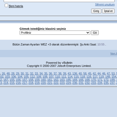
Şifremi unuttum
Beni hatırla
Gitmek istediğiniz klasörü seçiniz
Bütün Zaman Ayarları WEZ +3 olarak düzenlenmiştir. Şu Anki Saat:
10:55
.
Van.
Powered by vBulletin
Copyright © 2000-2007 Jelsoft Enterprises Limited.
5
,
26
,
48
,
28
,
29
,
30
,
31
,
32
,
33
,
34
,
35
,
36
,
37
,
38
,
39
,
43
,
136
,
40
,
58
,
45
,
42
,
44
,
46
,
47
,
53
,
102
,
103
,
106
,
104
,
105
,
112
,
109
,
108
,
107
,
110
,
111
,
114
,
115
,
118
,
116
,
117
,
119
,
148
,
154
52
,
167
,
155
,
156
,
157
,
158
,
159
,
160
,
161
,
162
,
163
,
195
,
169
,
166
,
168
,
170
,
171
,
172
,
199
,
13
,
214
,
215
,
216
,
217
,
218
,
219
,
220
,
221
,
222
,
223
,
224
,
236
,
231
,
232
,
233
,
234
,
235
,
237
,