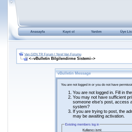
Anasayfa
Kayıt ol
Yardım
Üye Lis
Van.GEN.TR Forum | Yerel Van Forumu
<--vBulletin Bilgilendirme Sistemi-->
vBulletin Message
You are not logged in or you do not have permissi
You are not logged in. Fill in t
You may not have sufficient pri
someone else's post, access ad
system?
If you are trying to post, the a
may be awaiting activation.
Existing members log in
Kullanıcı ismi: