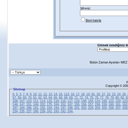
Şifreniz:
Beni hatırla
Gitmek istediğiniz k
Bütün Zaman Ayarları WEZ +
P
Copyright © 200
Sitemap
6
,
5
,
3
,
7
,
8
,
9
,
10
,
11
,
12
,
13
,
14
,
15
,
113
,
16
,
17
,
18
,
19
,
81
,
20
,
27
,
22
,
23
,
24
,
25
,
57
,
59
,
60
,
70
,
61
,
62
,
63
,
64
,
65
,
66
,
68
,
69
,
71
,
72
,
74
,
75
,
76
,
77
,
78
,
79
,
80
,
82
,
8
108
,
107
,
110
,
111
,
114
,
115
,
118
,
116
,
117
,
119
,
148
,
154
,
124
,
165
,
122
,
120
,
123
146
,
147
,
151
,
149
,
202
,
175
,
164
,
152
,
167
,
155
,
156
,
157
,
158
,
159
,
160
,
161
,
162
187
,
184
,
186
,
191
,
192
,
193
,
194
,
197
,
198
,
201
,
203
,
229
,
204
,
205
,
206
,
207
,
208
234
,
235
,
237
,
240
,
239
,
241
,
243
,
242
,
244
,