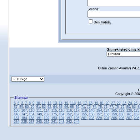
Şifreniz:
Beni hatırla
Gitmek istediğiniz k
Bütün Zaman Ayarları WEZ +
P
Copyright © 200
Sitemap
6
,
5
,
3
,
7
,
8
,
9
,
10
,
11
,
12
,
13
,
14
,
15
,
113
,
16
,
17
,
18
,
19
,
81
,
20
,
27
,
22
,
23
,
24
,
25
,
57
,
59
,
60
,
70
,
61
,
62
,
63
,
64
,
65
,
66
,
68
,
69
,
71
,
72
,
74
,
75
,
76
,
77
,
78
,
79
,
80
,
82
,
8
108
,
107
,
110
,
111
,
114
,
115
,
118
,
116
,
117
,
119
,
148
,
154
,
124
,
165
,
122
,
120
,
123
146
,
147
,
151
,
149
,
202
,
175
,
164
,
152
,
167
,
155
,
156
,
157
,
158
,
159
,
160
,
161
,
162
187
,
184
,
186
,
191
,
192
,
193
,
194
,
197
,
198
,
201
,
203
,
229
,
204
,
205
,
206
,
207
,
208
234
,
235
,
237
,
240
,
239
,
241
,
243
,
242
,
244
,