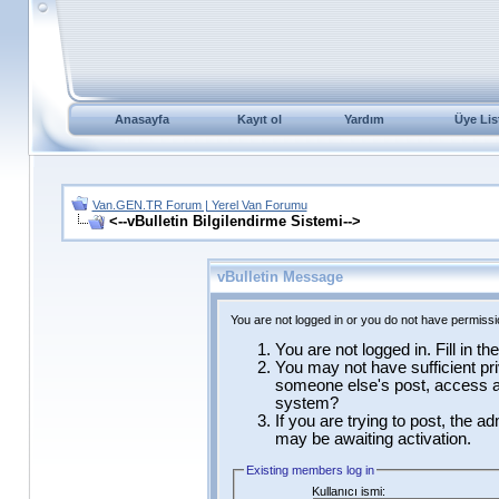
Anasayfa
Kayıt ol
Yardım
Üye Lis
Van.GEN.TR Forum | Yerel Van Forumu
<--vBulletin Bilgilendirme Sistemi-->
vBulletin Message
You are not logged in or you do not have permissi
You are not logged in. Fill in t
You may not have sufficient pri
someone else's post, access ad
system?
If you are trying to post, the a
may be awaiting activation.
Existing members log in
Kullanıcı ismi: