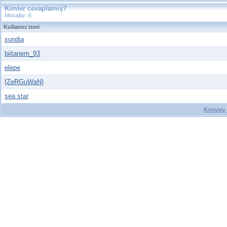
Kimler cevaplamış?
Mesajlar: 6
Kullanıcı ismi
xundia
biitanem_93
elepe
{ZeRGuWaN}
sea star
Konuyu g