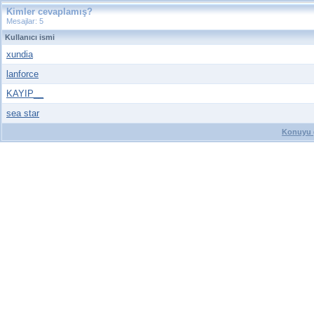
Kimler cevaplamış?
Mesajlar: 5
Kullanıcı ismi
xundia
lanforce
KAYIP__
sea star
Konuyu g