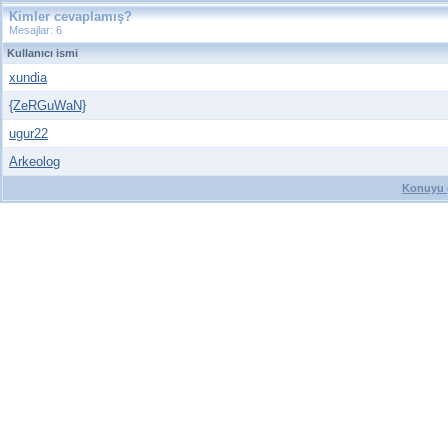
Kimler cevaplamış?
Mesajlar: 6
Kullanıcı ismi
xundia
{ZeRGuWaN}
ugur22
Arkeolog
Konuyu g