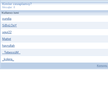
Kimler cevaplamış?
Mesajlar: 8
Kullanıcı ismi
xundia
SiBoLOqY
ugur22
Mattet
hayrullah
..TebessüM..
_kolera_
Konuyu g