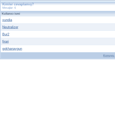
Kimler cevaplamış?
Mesajlar: 6
Kullanıcı ismi
xundia
Neutralizer
Bur2
firari
gokhanaygun
Konuyu g