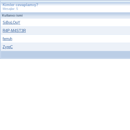
Kimler cevaplamış?
Mesajlar: 5
Kullanıcı ismi
SiBoLOqY
R4P-M4ST3R
ferruh
ZyreC