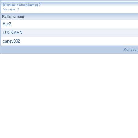
Kimler cevaplamış?
Mesajlar: 3
Kullanıcı ismi
Bur2
LUCKMAN
caney002
Konuyu g