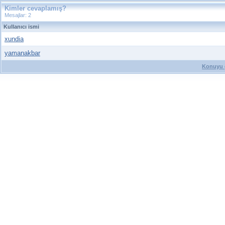
Kimler cevaplamış?
Mesajlar: 2
Kullanıcı ismi
xundia
yamanakbar
Konuyu g