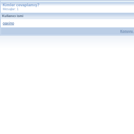
Kimler cevaplamış?
Mesajlar: 1
Kullanıcı ismi
oaxino
Konuyu g