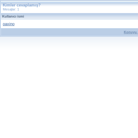
Kimler cevaplamış?
Mesajlar: 1
Kullanıcı ismi
oaxino
Konuyu g