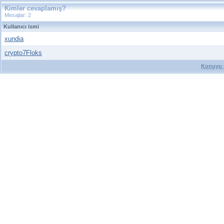
Kimler cevaplamış?
Mesajlar: 2
Kullanıcı ismi
xundia
crypto7Floks
Konuyu g