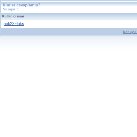
Kimler cevaplamış?
Mesajlar: 1
Kullanıcı ismi
jack23Floks
Konuyu g