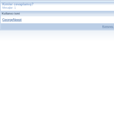
Kimler cevaplamış?
Mesajlar: 1
Kullanıcı ismi
GeorgeNeept
Konuyu g