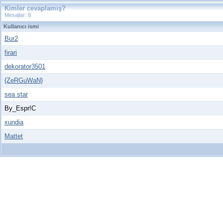
Kimler cevaplamış?
Mesajlar: 8
Kullanıcı ismi
Bur2
firari
dekorator3501
{ZeRGuWaN}
sea star
By_Espr!C
xundia
Mattet